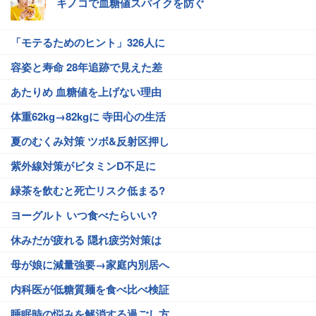
キノコで血糖値スパイクを防ぐ
「モテるためのヒント」326人に
容姿と寿命 28年追跡で見えた差
あたりめ 血糖値を上げない理由
体重62kg→82kgに 寺田心の生活
夏のむくみ対策 ツボ&反射区押し
紫外線対策がビタミンD不足に
緑茶を飲むと死亡リスク低まる?
ヨーグルト いつ食べたらいい?
休みだが疲れる 隠れ疲労対策は
母が娘に減量強要→家庭内別居へ
内科医が低糖質麺を食べ比べ検証
睡眠時の悩みを解消する過ごし方