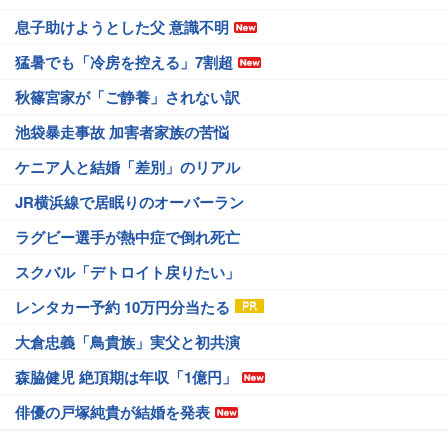
息子助けようとした父 意識不明
猛暑でも「冷房を控える」7割超
秋篠宮家が「ご静養」されない訳
池袋暴走事故 加害者家族の苦悩
ケニア人と結婚「差別」のリアル
JR横浜線で居眠りのオーバーラン
ラグビー選手が熱中症で倒れ死亡
スクバル「デトロイト戻りたい」
レンタカー予約 10万円分当たる
大倉忠義「鳥貴族」実父と初共演
森脇健児 絶頂期は年収「1億円」
俳優の戸塚純貴が結婚を発表