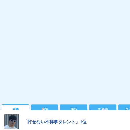
主要
国内
海外
IT 経済
ス
「許せない不祥事タレント」1位