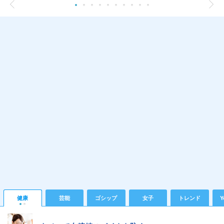
健康
芸能
ゴシップ
女子
トレンド
Y