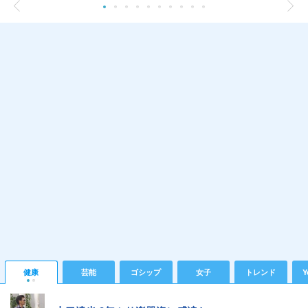
健康
芸能
ゴシップ
女子
トレンド
Y