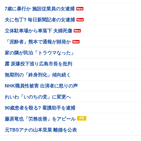
7歳に暴行か 施設従業員の女逮捕
夫に包丁? 毎日新聞記者の女逮捕
立体駐車場から車落下 夫婦死傷
「泥酔者」熊本で通報が頻発か
家の隣が民泊「トラウマなった」
露 原爆投下巡り広島市長を批判
無期刑の「終身刑化」傾向続く
NHK職員性被害 出演者に怒りの声
れいわ「いのちの党」に変更へ
90歳患者を殴る? 看護助手を逮捕
藤原竜也「労務改善」をアピール
元TBSアナの山本里菜 離婚を公表