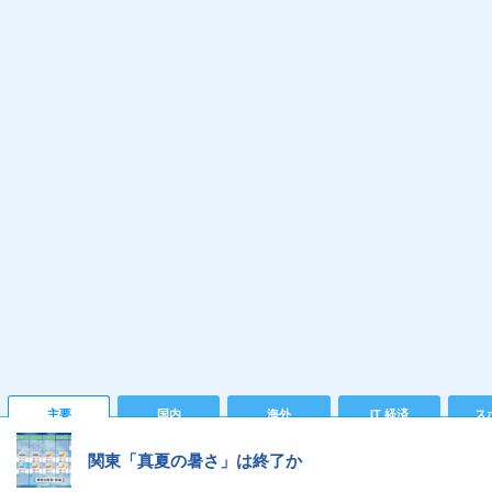
主要
国内
海外
IT 経済
ス
関東「真夏の暑さ」は終了か