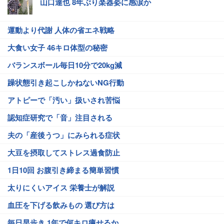
山口達也 8年ぶり楽器姿に感涙か
運動より代謝 人体の省エネ戦略
大食い女子 46キロ体型の秘密
バランスボール毎日10分で20kg減
躁状態引き起こしかねないNG行動
アトピーで「汚い」扱いされ苦悩
認知症研究で「音」注目される
夫の「産後うつ」にみられる症状
大豆を摂取してストレス過食防止
1日10回 お腹引き締まる簡単習慣
太りにくいアイス 栄養士が解説
血圧を下げる飲みもの 選び方は
毎日早歩き 1年で何キロ痩せるか