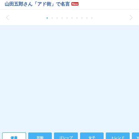
山田五郎さん「アド街」で名言
健康
芸能
ゴシップ
女子
トレンド
Y