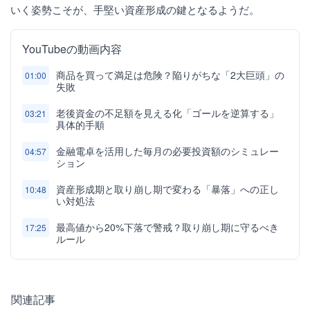
いく姿勢こそが、手堅い資産形成の鍵となるようだ。
YouTubeの動画内容
商品を買って満足は危険？陥りがちな「2大巨頭」の
01:00
失敗
老後資金の不足額を見える化「ゴールを逆算する」
03:21
具体的手順
金融電卓を活用した毎月の必要投資額のシミュレー
04:57
ション
資産形成期と取り崩し期で変わる「暴落」への正し
10:48
い対処法
最高値から20%下落で警戒？取り崩し期に守るべき
17:25
ルール
関連記事