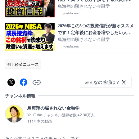
を紹介します！
鳥海翔の騙されない金融学
youtube.com
2026年この5つの投資信託が超オススメ
です！定年後にお金を増やしたい人に
向けて投資先について解説します！
鳥海翔の騙されない金融学
youtube.com
#IT 経済ニュース
みんなの感想は？
チャンネル情報
鳥海翔の騙されない金融学
YouTube チャンネル登録者数 42.30万人
1114 本の動画
そんな方にオススメのチャンネルです。