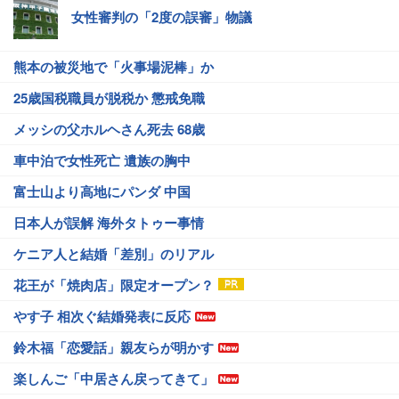
女性審判の「2度の誤審」物議
熊本の被災地で「火事場泥棒」か
25歳国税職員が脱税か 懲戒免職
メッシの父ホルヘさん死去 68歳
車中泊で女性死亡 遺族の胸中
富士山より高地にパンダ 中国
日本人が誤解 海外タトゥー事情
ケニア人と結婚「差別」のリアル
花王が「焼肉店」限定オープン？
やす子 相次ぐ結婚発表に反応
鈴木福「恋愛話」親友らが明かす
楽しんご「中居さん戻ってきて」