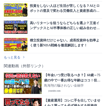
投資をしない人ほど生活が苦しくなる？AIとロ
ボットの普及で変わる労働収入と資産形成の常
識
高いリターンを狙うならどちらを選ぶ？王道イ
ンデックスとAI半導体株の正しい組み合わせを
徹底解説！
積立投資枠だけじゃない。成長投資枠を効率よ
く使う新NISA戦略を徹底解説します！
もっと見る
関連動画（外部リンク）
【年金いつ受け取るべき？】60歳～75
歳の中で一番お得な年齢はココ！役所
が教えない本当の話を紹介します！
鳥海翔の騙されない金融学
youtube.com
【資産運用】コレに手を出していませ
んか？買っても必ず損をする投資信託