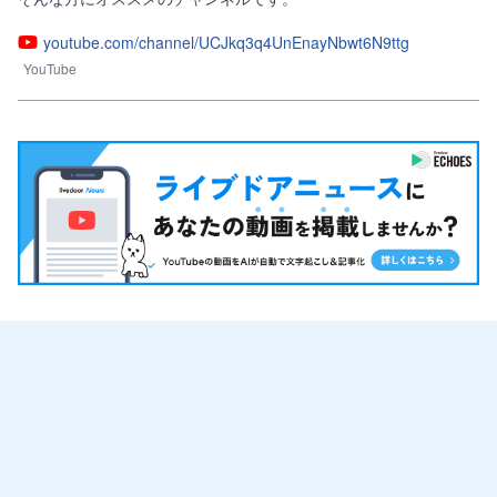
youtube.com/channel/UCJkq3q4UnEnayNbwt6N9ttg
YouTube