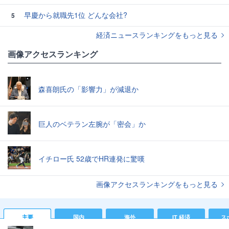
早慶から就職先1位 どんな会社?
5
経済ニュースランキングをもっと見る
画像アクセスランキング
森喜朗氏の「影響力」が減退か
巨人のベテラン左腕が「密会」か
イチロー氏 52歳でHR連発に驚嘆
画像アクセスランキングをもっと見る
主要
国内
海外
IT 経済
ス