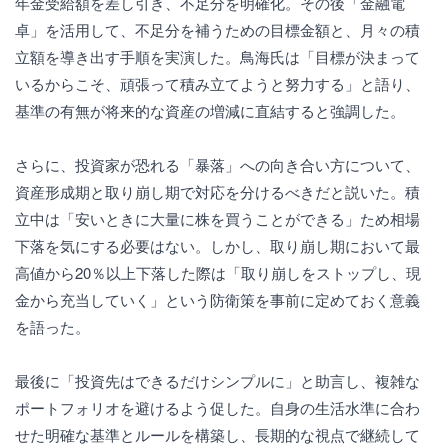
年金受給額を差し引き、不足分を明確化。その後「金融電
卓」を活用して、不足分を補うための目標金額と、月々の積
立額を導き出す手順を実演した。鳥海氏は「目標が決まって
いるからこそ、頑張って積み立てようと努力する」と語り、
基準の有無が将来的な資産の増減に直結すると強調した。
さらに、投資家が恐れる「暴落」への向き合い方について、
資産形成期と取り崩し期で対応を分けるべきだと説いた。積
立中は「安いときに大量に株を買うことができる」ため相場
下落を気にする必要はない。しかし、取り崩し期において最
高値から20％以上下落した際は「取り崩しをストップし、現
金から充当していく」という防衛策を事前に定めておく意義
を語った。
最後に「投資先はできるだけシンプルに」と助言し、複雑な
ポートフォリオを避けるよう促した。自身の生活水準に合わ
せた明確な基準とルールを構築し、長期的な視点で継続して