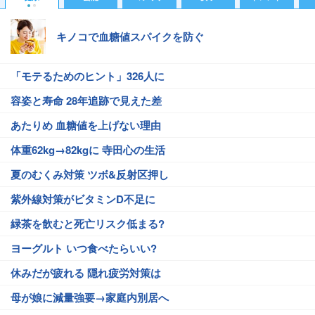
キノコで血糖値スパイクを防ぐ
「モテるためのヒント」326人に
容姿と寿命 28年追跡で見えた差
あたりめ 血糖値を上げない理由
体重62kg→82kgに 寺田心の生活
夏のむくみ対策 ツボ&反射区押し
紫外線対策がビタミンD不足に
緑茶を飲むと死亡リスク低まる?
ヨーグルト いつ食べたらいい?
休みだが疲れる 隠れ疲労対策は
母が娘に減量強要→家庭内別居へ