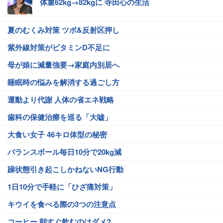
体重62kg→82kgに 寺田心の生活
夏のむくみ対策 ツボ&反射区押し
紫外線対策がビタミンD不足に
母が娘に減量強要→家庭内別居へ
睡眠時の悩みを解消する過ごし方
運動より代謝 人体の省エネ戦略
歯科の保健治療を巡る「大嘘」
大食い女子 46キロ体型の秘密
バランスボール毎日10分で20kg減
躁状態引き起こしかねないNG行動
1日10分で手軽に「ひざ痛対策」
キウイを食べる際の3つの注意点
コーヒー 朝すぐ飲むのはダメ?