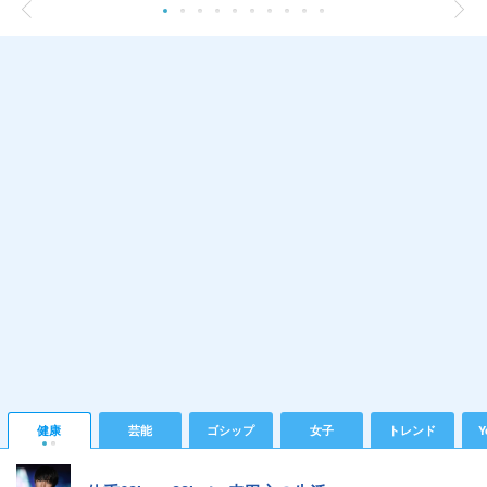
健康
芸能
ゴシップ
女子
トレンド
Y