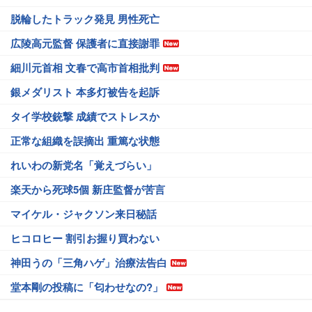
脱輪したトラック発見 男性死亡
広陵高元監督 保護者に直接謝罪
細川元首相 文春で高市首相批判
銀メダリスト 本多灯被告を起訴
タイ学校銃撃 成績でストレスか
正常な組織を誤摘出 重篤な状態
れいわの新党名「覚えづらい」
楽天から死球5個 新庄監督が苦言
マイケル・ジャクソン来日秘話
ヒコロヒー 割引お握り買わない
神田うの「三角ハゲ」治療法告白
堂本剛の投稿に「匂わせなの?」