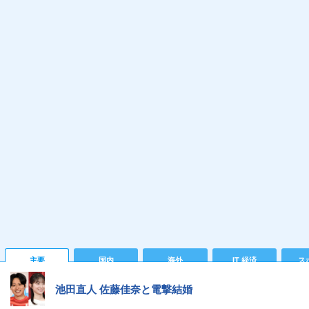
主要
国内
海外
IT 経済
ス
池田直人 佐藤佳奈と電撃結婚