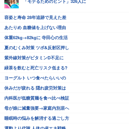
「モテるためのヒント」326人に
容姿と寿命 28年追跡で見えた差
あたりめ 血糖値を上げない理由
体重62kg→82kgに 寺田心の生活
夏のむくみ対策 ツボ&反射区押し
紫外線対策がビタミンD不足に
緑茶を飲むと死亡リスク低まる?
ヨーグルト いつ食べたらいいの
休みだが疲れる 隠れ疲労対策は
内科医が低糖質麺を食べ比べ検証
母が娘に減量強要→家庭内別居へ
睡眠時の悩みを解消する過ごし方
運動より代謝 人体の省エネ戦略