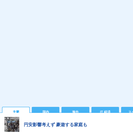
主要
国内
海外
IT 経済
ス
円安影響考えず 豪遊する家庭も