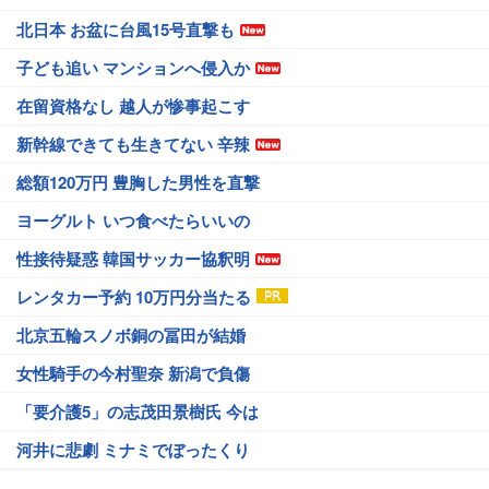
北日本 お盆に台風15号直撃も
子ども追い マンションへ侵入か
在留資格なし 越人が惨事起こす
新幹線できても生きてない 辛辣
総額120万円 豊胸した男性を直撃
ヨーグルト いつ食べたらいいの
性接待疑惑 韓国サッカー協釈明
レンタカー予約 10万円分当たる
北京五輪スノボ銅の冨田が結婚
女性騎手の今村聖奈 新潟で負傷
「要介護5」の志茂田景樹氏 今は
河井に悲劇 ミナミでぼったくり