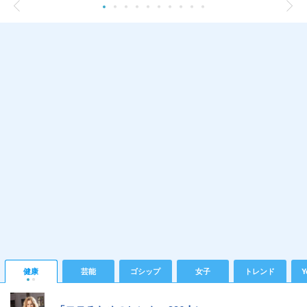
健康
芸能
ゴシップ
女子
トレンド
Y