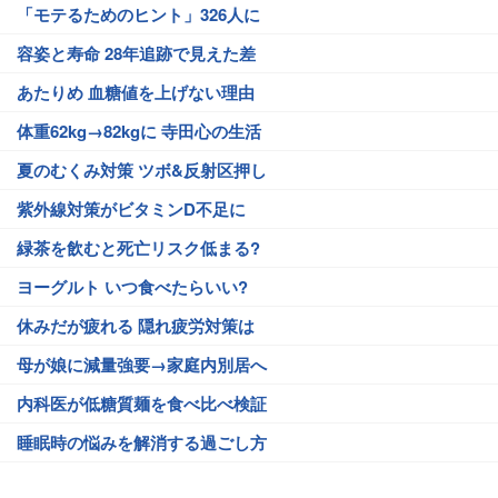
「モテるためのヒント」326人に
容姿と寿命 28年追跡で見えた差
あたりめ 血糖値を上げない理由
体重62kg→82kgに 寺田心の生活
夏のむくみ対策 ツボ&反射区押し
紫外線対策がビタミンD不足に
緑茶を飲むと死亡リスク低まる?
ヨーグルト いつ食べたらいい?
休みだが疲れる 隠れ疲労対策は
母が娘に減量強要→家庭内別居へ
内科医が低糖質麺を食べ比べ検証
睡眠時の悩みを解消する過ごし方