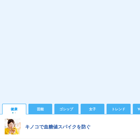
健康
芸能
ゴシップ
女子
トレンド
Y
キノコで血糖値スパイクを防ぐ