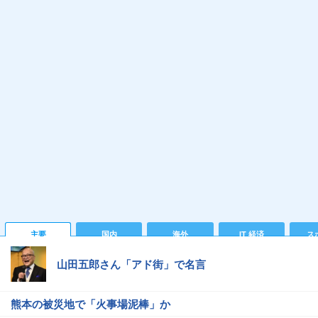
主要
国内
海外
IT 経済
ス
山田五郎さん「アド街」で名言
熊本の被災地で「火事場泥棒」か