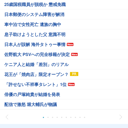
25歳国税職員が脱税か 懲戒免職
日本郵便のシステム障害が解消
車中泊で女性死亡 遺族の胸中
息子助けようとした父 意識不明
日本人が誤解 海外タトゥー事情
佐野航大 PSVへの完全移籍が決定
ケニア人と結婚「差別」のリアル
花王が「焼肉店」限定オープン？
「許せない不祥事タレント」1位
俳優の戸塚純貴が結婚を発表
配信で激怒 堀大輔氏が物議