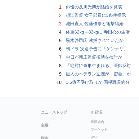
1.
俳優の及川光博が結婚を発表
2.
須江監督 女子部員に3条件提示
3.
池田直人 佐藤佳奈と電撃結婚
4.
体重62kg→82kgに 寺田心の生活
5.
黒木啓司氏 逮捕されていたか
6.
朝ドラ 次週予告に「ゲンナリ」
7.
中日が新庄監督招聘を検討か
8.
「絶対に奇形生まれる」医師反対
9.
巨人のベテラン左腕が「密会」か
10.
1.5億円受け取りか 国税職員処分
ニューストップ
IT 経済
経済総合
主要
マーケット
Web
国内