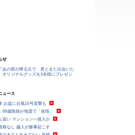
らせ
『あの星が降る丘で、君とまた出会いた
』オリジナルグッズを3名様にプレゼン
ニュース
本 お盆に台風15号直撃も
…99歳医師が地震で「覚悟」
も追い マンションへ侵入か
資格なし 越人が惨事起こす
線できても生きてない 辛辣