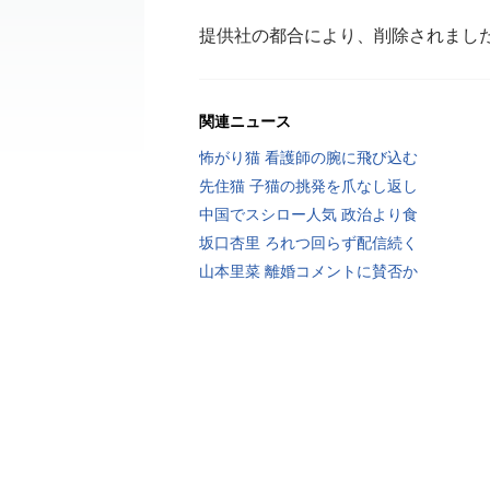
提供社の都合により、削除されまし
関連ニュース
怖がり猫 看護師の腕に飛び込む
先住猫 子猫の挑発を爪なし返し
中国でスシロー人気 政治より食
坂口杏里 ろれつ回らず配信続く
山本里菜 離婚コメントに賛否か