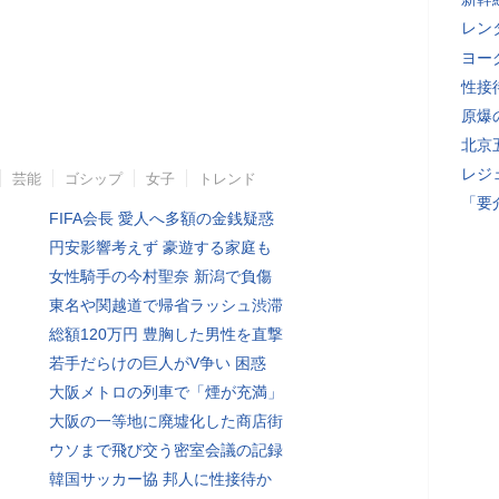
レン
ヨー
性接
原爆
北京
レジ
芸能
ゴシップ
女子
トレンド
「要
FIFA会長 愛人へ多額の金銭疑惑
円安影響考えず 豪遊する家庭も
女性騎手の今村聖奈 新潟で負傷
東名や関越道で帰省ラッシュ渋滞
総額120万円 豊胸した男性を直撃
若手だらけの巨人がV争い 困惑
大阪メトロの列車で「煙が充満」
大阪の一等地に廃墟化した商店街
ウソまで飛び交う密室会議の記録
韓国サッカー協 邦人に性接待か