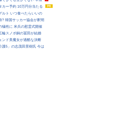
タカー予約 10万円分当たる
グルト いつ食べたらいいの
待? 韓国サッカー協会が釈明
の犠牲に 米兵の慰霊式開催
五輪スノボ銅の冨田が結婚
ェンド美魔女が過酷な決断
介護5」の志茂田景樹氏 今は