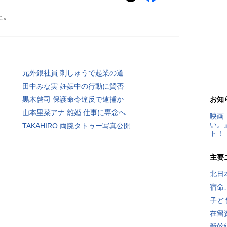
た。
元外銀社員 刺しゅうで起業の道
田中みな実 妊娠中の行動に賛否
黒木啓司 保護命令違反で逮捕か
お知
山本里菜アナ 離婚 仕事に専念へ
映画
い。
TAKAHIRO 両腕タトゥー写真公開
ト！
主要
北日
宿命
子ど
在留
新幹