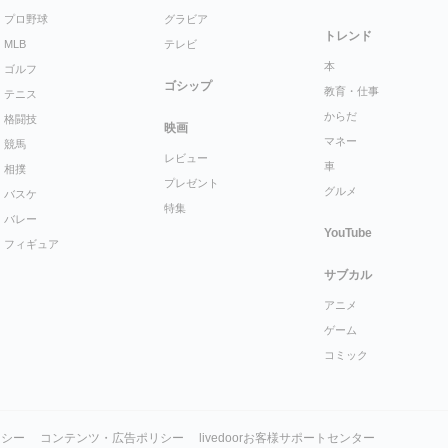
プロ野球
グラビア
トレンド
MLB
テレビ
本
ゴルフ
ゴシップ
教育・仕事
テニス
からだ
格闘技
映画
マネー
競馬
レビュー
車
相撲
プレゼント
グルメ
バスケ
特集
バレー
YouTube
フィギュア
サブカル
アニメ
ゲーム
コミック
リシー
コンテンツ・広告ポリシー
livedoorお客様サポートセンター