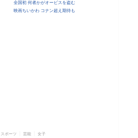
全国初 何者かがオービスを盗む
映画ちいかわ コナン超え期待も
スポーツ
芸能
女子