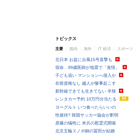
トピックス
主要
国内
海外
IT 経済
スポーツ
北日本 お盆に台風15号直撃も
宿命…99歳医師が地震で「覚悟」
子ども追い マンションへ侵入か
在留資格なし 越人が惨事起こす
新幹線できても生きてない 辛辣
レンタカー予約 10万円分当たる
ヨーグルト いつ食べたらいいの
性接待? 韓国サッカー協会が釈明
原爆の犠牲に 米兵の慰霊式開催
北京五輪スノボ銅の冨田が結婚