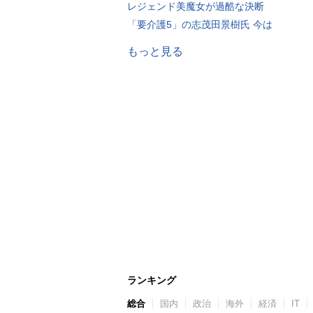
レジェンド美魔女が過酷な決断
「要介護5」の志茂田景樹氏 今は
もっと見る
ランキング
総合
国内
政治
海外
経済
IT