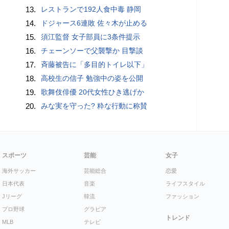
13.
レストランで192人食中毒 静岡
14.
ドジャース6連敗 佐々木が止める
15.
須江監督 女子部員に3条件提示
16.
チェーンソーで父襲撃か 目撃談
17.
斉藤被告に「多目的トイレ以下」
18.
高校生の信子 勉強中の姿を公開
19.
歌舞伎俳優 20代女性ひき逃げか
20.
みな実を守った? 粋な行動に称賛
スポーツ
芸能
女子
海外サッカー
芸能総合
恋愛
日本代表
音楽
ライフスタイル
Jリーグ
韓流
ファッション
プロ野球
グラビア
トレンド
MLB
テレビ