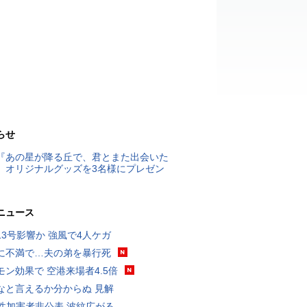
らせ
『あの星が降る丘で、君とまた出会いた
』オリジナルグッズを3名様にプレゼン
ニュース
13号影響か 強風で4人ケガ
に不満で…夫の弟を暴行死
モン効果で 空港来場者4.5倍
なと言えるか分からぬ 見解
K性加害者非公表 波紋広がる