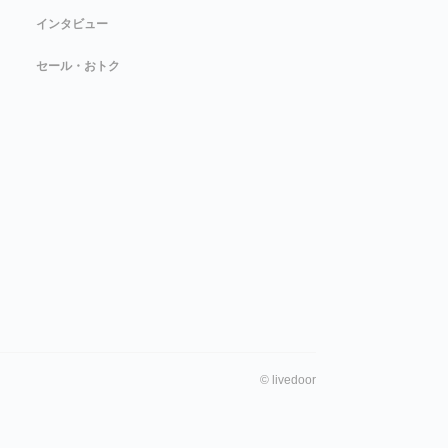
インタビュー
セール・おトク
©
livedoor