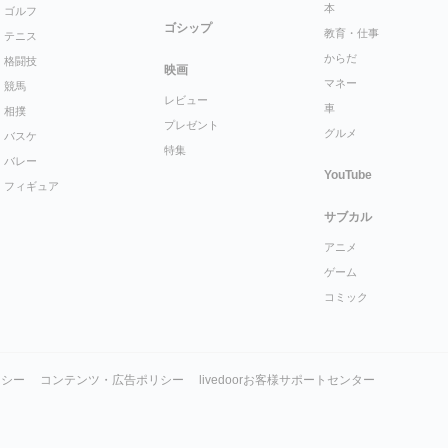
本
ゴルフ
ゴシップ
教育・仕事
テニス
からだ
格闘技
映画
マネー
競馬
レビュー
車
相撲
プレゼント
グルメ
バスケ
特集
バレー
YouTube
フィギュア
サブカル
アニメ
ゲーム
コミック
リシー
コンテンツ・広告ポリシー
livedoorお客様サポートセンター