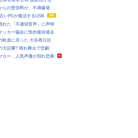
からの受信料が…不満爆発
 古いPCが復活するUSB
流れた「不適切音声」に声明
サッカー協会に性的接待過去
の軌道に戻った 大谷再注目
の大誤審? 晴れ舞台で悲劇
ヤロー…人気声優が別れ悲痛