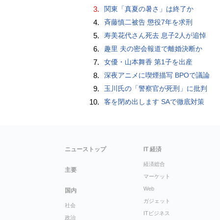
3.
関東「真夏の暑さ」は終了か
4.
斉藤慎二被告 懲役7年を求刑
5.
寿美花代さん死去 息子2人が追悼
6.
趣里 夫の密会報道で離婚決断か
7.
女優・山本舞香 第1子を出産
8.
深夜アニメに喫煙描写 BPOで議論
9.
玉川氏の「警察官が死刑」に批判
10.
客を閉め出します SAで徹底対策
ニューストップ
IT 経済
経済総合
主要
マーケット
Web
国内
ガジェット
社会
ITビジネス
政治