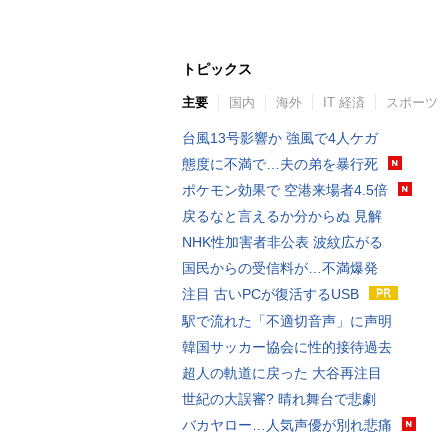
トピックス
主要
国内
海外
IT 経済
スポーツ
台風13号影響か 強風で4人ケガ
態度に不満で…夫の弟を暴行死
ポケモン効果で 空港来場者4.5倍
戻るなと言えるか分からぬ 見解
NHK性加害者非公表 波紋広がる
国民からの受信料が…不満爆発
注目 古いPCが復活するUSB
駅で流れた「不適切音声」に声明
韓国サッカー協会に性的接待過去
超人の軌道に戻った 大谷再注目
世紀の大誤審? 晴れ舞台で悲劇
バカヤロー…人気声優が別れ悲痛