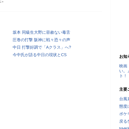
た。
坂本 同級生大野に容赦ない毒舌
圧巻の打撃 阪神に戦々恐々の声
中日 打撃好調で「Aクラス」へ?
今中氏が語る中日の現状とCS
お知
映画
い。
ト！
主要
台風
態度
ポケ
戻る
NH