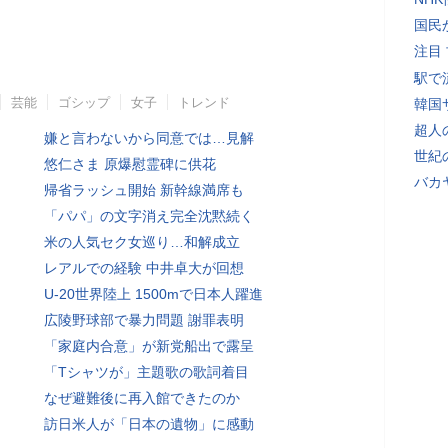
国民
注目
駅で
芸能
ゴシップ
女子
トレンド
韓国
超人
嫌と言わないから同意では…見解
世紀
悠仁さま 原爆慰霊碑に供花
バカ
帰省ラッシュ開始 新幹線満席も
「パパ」の文字消え完全沈黙続く
米の人気セク女巡り…和解成立
レアルでの経験 中井卓大が回想
U-20世界陸上 1500mで日本人躍進
広陵野球部で暴力問題 謝罪表明
「家庭内合意」が新党船出で露呈
「Tシャツが」主題歌の歌詞着目
なぜ避難後に再入館できたのか
訪日米人が「日本の遺物」に感動