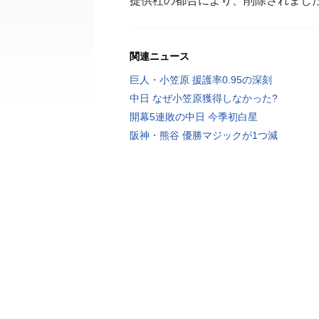
提供社の都合により、削除されまし
関連ニュース
巨人・小笠原 援護率0.95の深刻
中日 なぜ小笠原獲得しなかった?
開幕5連敗の中日 今季初白星
阪神・熊谷 優勝マジックが1つ減