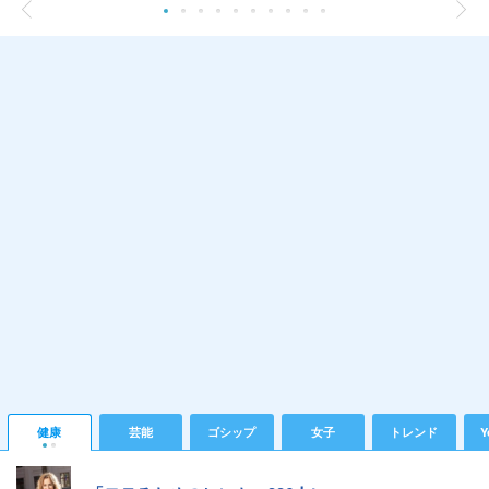
健康
芸能
ゴシップ
女子
トレンド
Y