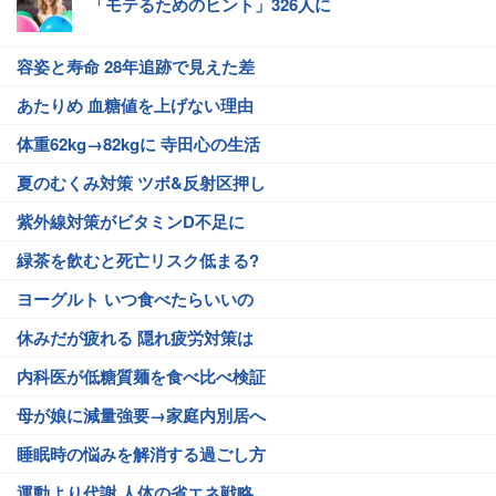
「モテるためのヒント」326人に
容姿と寿命 28年追跡で見えた差
あたりめ 血糖値を上げない理由
体重62kg→82kgに 寺田心の生活
夏のむくみ対策 ツボ&反射区押し
紫外線対策がビタミンD不足に
緑茶を飲むと死亡リスク低まる?
ヨーグルト いつ食べたらいいの
休みだが疲れる 隠れ疲労対策は
内科医が低糖質麺を食べ比べ検証
母が娘に減量強要→家庭内別居へ
睡眠時の悩みを解消する過ごし方
運動より代謝 人体の省エネ戦略