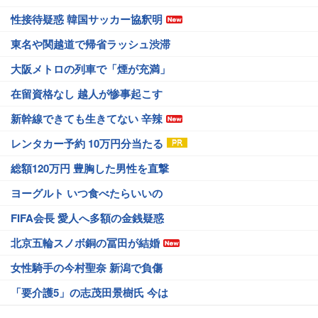
性接待疑惑 韓国サッカー協釈明
東名や関越道で帰省ラッシュ渋滞
大阪メトロの列車で「煙が充満」
在留資格なし 越人が惨事起こす
新幹線できても生きてない 辛辣
レンタカー予約 10万円分当たる
総額120万円 豊胸した男性を直撃
ヨーグルト いつ食べたらいいの
FIFA会長 愛人へ多額の金銭疑惑
北京五輪スノボ銅の冨田が結婚
女性騎手の今村聖奈 新潟で負傷
「要介護5」の志茂田景樹氏 今は