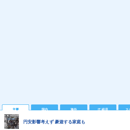
主要
国内
海外
IT 経済
ス
円安影響考えず 豪遊する家庭も