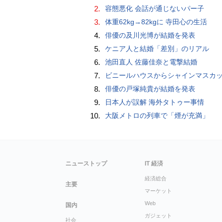
2.
容態悪化 会話が通じないパー子
3.
体重62kg→82kgに 寺田心の生活
4.
俳優の及川光博が結婚を発表
5.
ケニア人と結婚「差別」のリアル
6.
池田直人 佐藤佳奈と電撃結婚
7.
ビニールハウスからシャインマスカット約200房を盗んだ疑い ネットで販売か 無職の男（42）逮捕 
8.
俳優の戸塚純貴が結婚を発表
9.
日本人が誤解 海外タトゥー事情
10.
大阪メトロの列車で「煙が充満」
ニューストップ
IT 経済
経済総合
主要
マーケット
Web
国内
ガジェット
社会