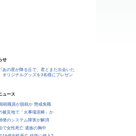
らせ
『あの星が降る丘で、君とまた出会いた
』オリジナルグッズを3名様にプレゼン
ニュース
歳国税職員が脱税か 懲戒免職
の被災地で「火事場泥棒」か
郵便のシステム障害が解消
泊で女性死亡 遺族の胸中
で19歳女性死亡 線路に侵入?