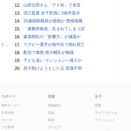
12.
山田五郎さん「アド街」で名言
13.
須江監督 女子部員に3条件提示
14.
25歳国税職員が脱税か 懲戒免職
15.
「避難所格差」生まれてしまう訳
16.
森喜朗氏の「影響力」が減退か
岡山県警
17.
ラグビー選手が熱中症で倒れ死亡
18.
配信で激怒 堀大輔氏が物議
19.
子ども追い マンションへ侵入か
20.
息子助けようとした父 意識不明
スポーツ
芸能
女子
海外サッカー
芸能総合
恋愛
日本代表
音楽
ライフスタイル
Jリーグ
韓流
ファッション
プロ野球
グラビア