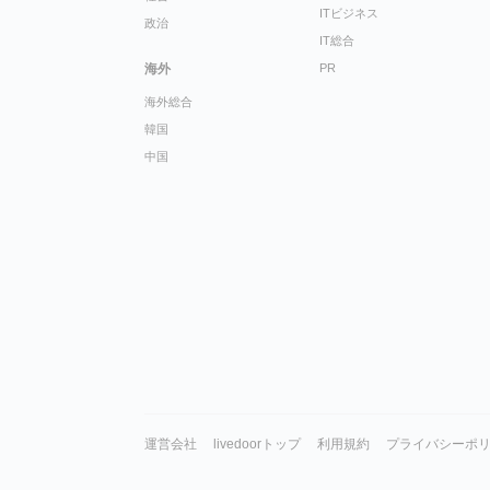
ITビジネス
政治
IT総合
海外
PR
海外総合
韓国
中国
運営会社
livedoorトップ
利用規約
プライバシーポ