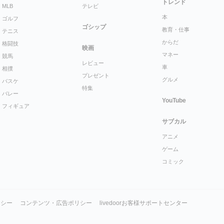
トレンド
MLB
テレビ
本
ゴルフ
ゴシップ
教育・仕事
テニス
からだ
格闘技
映画
マネー
競馬
レビュー
車
相撲
プレゼント
グルメ
バスケ
特集
バレー
YouTube
フィギュア
サブカル
アニメ
ゲーム
コミック
リシー
コンテンツ・広告ポリシー
livedoorお客様サポートセンター