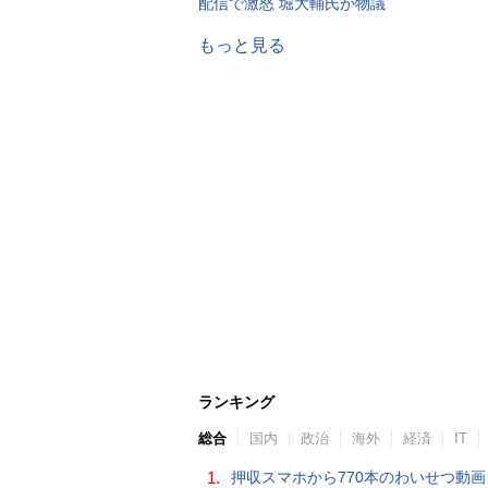
配信で激怒 堀大輔氏が物議
もっと見る
ランキング
総合
国内
政治
海外
経済
IT
1.
押収スマホから770本のわいせつ動画 15歳少女に酒と薬飲ませ性的暴行か 54歳男を再逮捕 「薬もありますよ」とSNS