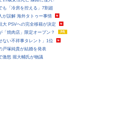
でも「冷房を控える」7割超
人が誤解 海外タトゥー事情
航大 PSVへの完全移籍が決定
が「焼肉店」限定オープン？
せない不祥事タレント」1位
の戸塚純貴が結婚を発表
で激怒 堀大輔氏が物議