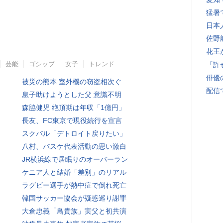
猛暑
日本
佐野
花王
芸能
ゴシップ
女子
トレンド
「許
俳優
被災の熊本 室外機の窃盗相次ぐ
配信
息子助けようとした父 意識不明
森脇健児 絶頂期は年収「1億円」
長友、FC東京で現役続行を宣言
スクバル「デトロイト戻りたい」
八村、バスケ代表活動の思い激白
JR横浜線で居眠りのオーバーラン
ケニア人と結婚「差別」のリアル
ラグビー選手が熱中症で倒れ死亡
韓国サッカー協会が疑惑巡り謝罪
大倉忠義「鳥貴族」実父と初共演