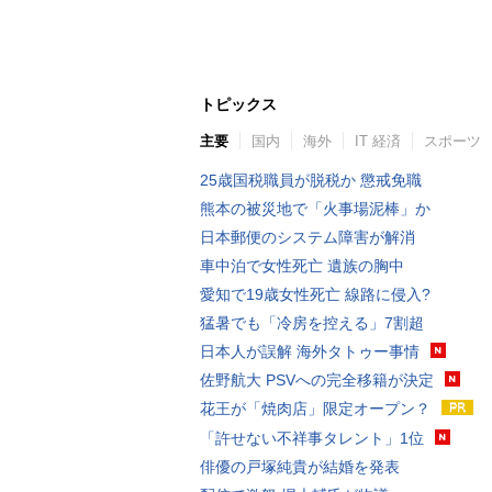
トピックス
主要
国内
海外
IT 経済
スポーツ
25歳国税職員が脱税か 懲戒免職
熊本の被災地で「火事場泥棒」か
日本郵便のシステム障害が解消
車中泊で女性死亡 遺族の胸中
愛知で19歳女性死亡 線路に侵入?
猛暑でも「冷房を控える」7割超
日本人が誤解 海外タトゥー事情
佐野航大 PSVへの完全移籍が決定
花王が「焼肉店」限定オープン？
「許せない不祥事タレント」1位
俳優の戸塚純貴が結婚を発表