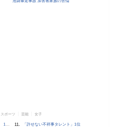
池袋暴走事故 加害者家族の苦悩
スポーツ
芸能
女子
で誘い出し
11.
「許せない不祥事タレント」1位