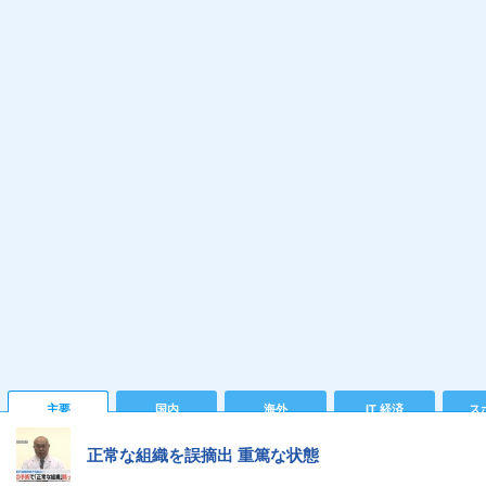
主要
国内
海外
IT 経済
ス
正常な組織を誤摘出 重篤な状態