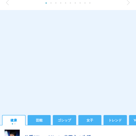
健康
芸能
ゴシップ
女子
トレンド
Y