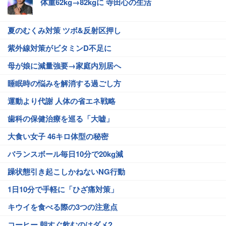
体重62kg→82kgに 寺田心の生活
夏のむくみ対策 ツボ&反射区押し
紫外線対策がビタミンD不足に
母が娘に減量強要→家庭内別居へ
睡眠時の悩みを解消する過ごし方
運動より代謝 人体の省エネ戦略
歯科の保健治療を巡る「大嘘」
大食い女子 46キロ体型の秘密
バランスボール毎日10分で20kg減
躁状態引き起こしかねないNG行動
1日10分で手軽に「ひざ痛対策」
キウイを食べる際の3つの注意点
コーヒー 朝すぐ飲むのはダメ?