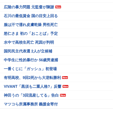
広陵の暴力問題 元監督が陳謝
石川の最低賃金 国の目安上回る
服は汗で濡れ皮膚乾燥 男性死亡
悠仁さま 初の「おことば」予定
水中で高校生死亡 死因が判明
国民民主代表選 2人が立候補
中学生に性的暴行か 56歳男逮捕
一番くじに「ガッシュ」初登場
有明高校、9回2死から大逆転勝利
VIVANT「黒須も二重人格?」反響
神田うの「3回流産してる」告白
マツコら所属事務所 義援金寄付