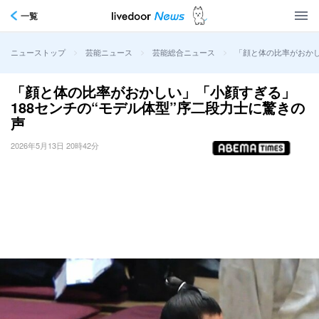
一覧
>
>
>
「顔と体の比率がおかし
ニューストップ
芸能ニュース
芸能総合ニュース
「顔と体の比率がおかしい」「小顔すぎる」
188センチの“モデル体型”序二段力士に驚きの
声
2026年5月13日 20時42分