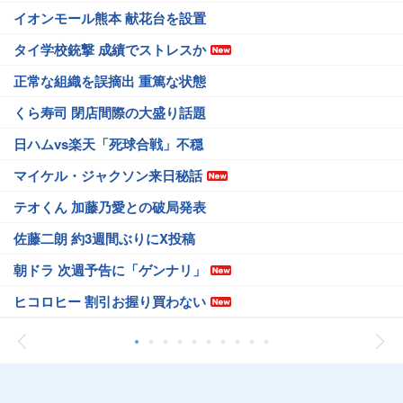
イオンモール熊本 献花台を設置
タイ学校銃撃 成績でストレスか
正常な組織を誤摘出 重篤な状態
くら寿司 閉店間際の大盛り話題
日ハムvs楽天「死球合戦」不穏
マイケル・ジャクソン来日秘話
テオくん 加藤乃愛との破局発表
佐藤二朗 約3週間ぶりにX投稿
朝ドラ 次週予告に「ゲンナリ」
ヒコロヒー 割引お握り買わない