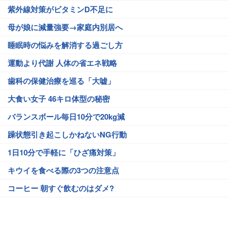
紫外線対策がビタミンD不足に
母が娘に減量強要→家庭内別居へ
睡眠時の悩みを解消する過ごし方
運動より代謝 人体の省エネ戦略
歯科の保健治療を巡る「大嘘」
大食い女子 46キロ体型の秘密
バランスボール毎日10分で20kg減
躁状態引き起こしかねないNG行動
1日10分で手軽に「ひざ痛対策」
キウイを食べる際の3つの注意点
コーヒー 朝すぐ飲むのはダメ?