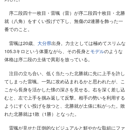
序二段四十一枚目・雷颯（雷）が序二段四十枚目・北勝
就（八角）をすくい投げで下し、無傷の2連勝を飾った一
番でのこと。
雷颯は20歳、
大分県
出身。力士としては極めてスリムな
105.3キロという体重ながら、その長身と
モデル
のような
体格は序二段の土俵で異彩を放っている。
注目の立ち合い、低く当たった北勝就に先に上手を許し
てしまった雷颯。一気に攻め込まれるかと思われたが、こ
こから長身を活かした懐の深さを見せる。右を深く差し込
むと、左で上手を掴み返して反撃。相手の勢いを利用する
ようにすくい投げを放つと、北勝就が土俵に転がった。敗
れた北勝就は1敗（1勝）となった。
雷颯が見せた圧倒的なビジュアルと鮮やかな取組にファ