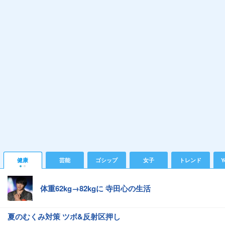
健康
芸能
ゴシップ
女子
トレンド
Y
体重62kg→82kgに 寺田心の生活
夏のむくみ対策 ツボ&反射区押し