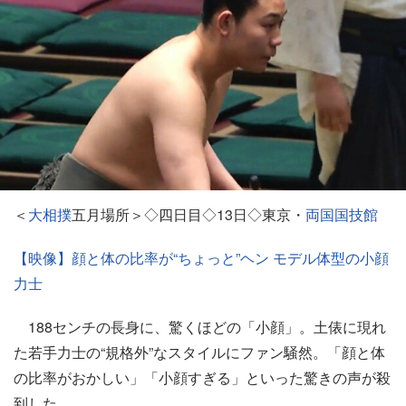
＜
大相撲
五月場所＞◇四日目◇13日◇東京・
両国国技館
【映像】顔と体の比率が“ちょっと”ヘン モデル体型の小顔
力士
188センチの長身に、驚くほどの「小顔」。土俵に現れ
た若手力士の“規格外”なスタイルにファン騒然。「顔と体
の比率がおかしい」「小顔すぎる」といった驚きの声が殺
到した。