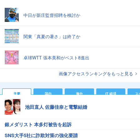
中日が新庄監督招聘を検討か
関東「真夏の暑さ」は終了か
卓球WTT 張本美和がベスト8進出
画像アクセスランキングをもっと見る
主要
国内
海外
IT 経済
ス
池田直人 佐藤佳奈と電撃結婚
銀メダリスト 本多灯被告を起訴
SNS大手5社に詐欺対策の強化要請