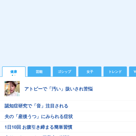
健康
芸能
ゴシップ
女子
トレンド
Y
アトピーで「汚い」扱いされ苦悩
認知症研究で「音」注目される
夫の「産後うつ」にみられる症状
1日10回 お腹引き締まる簡単習慣