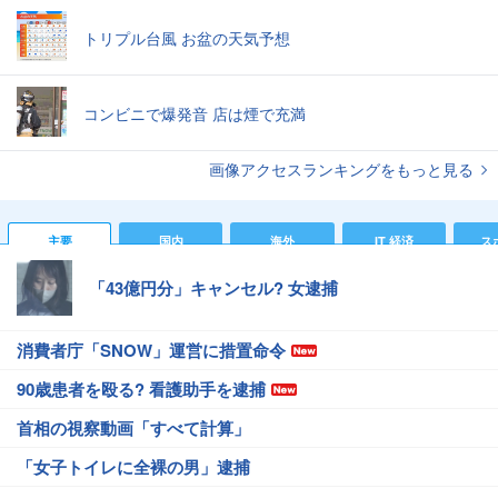
トリプル台風 お盆の天気予想
コンビニで爆発音 店は煙で充満
画像アクセスランキングをもっと見る
主要
国内
海外
IT 経済
ス
「43億円分」キャンセル? 女逮捕
消費者庁「SNOW」運営に措置命令
90歳患者を殴る? 看護助手を逮捕
首相の視察動画「すべて計算」
「女子トイレに全裸の男」逮捕