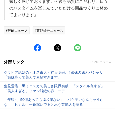
嬉しく感じております。今後も品質にこだわり、日々
のバスタイムを楽しんでいただける商品づくりに努め
てまいります」
#芸能ニュース
#芸能総合ニュース
外部リンク
J-CASTニュース
グラビア話題の元ミス東大・神谷明采、4姉妹の妹とパシャリ
「姉妹揃って美人で素敵すぎます」
生見愛瑠、黒ミニスカで美しさ限界突破 「スタイル良すぎ」
「美人すぎる」ファン悶絶の春コーデ
「年収4、50億あっても違和感ない」「バケモンなんちゃうか
な」 ヒカル、一番稼いでると思う芸能人を語る