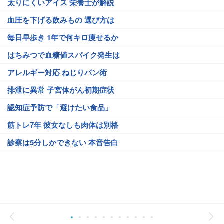
太りにくいアイス 栄養士が解説
血圧を下げる飲みもの 選び方は
毎日早歩き 1年で何キロ痩せるか
はちみつで血糖値スパイク発生は
アレルギー対応 ねじりパン術
排泄に異常 子宮体がん初期症状
認知症予防で「避けたい食品」
筋トレ7年 彼女なしも肉体は別格
診察は5分しかできない 本音告白