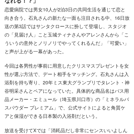
なれる！？」
恋愛病院では男女10人が2泊3日の共同生活を通じて恋と
向き合う。石丸さんの新たな一面も注目される中、16日放
送の第3話ではサンタクロースに扮して登場し、スタジオ
の「見届け人」こと玉城ティナさんやアレンさんから「こ
ういうの意外とノリノリでやってくれるんだ」「可愛い」
と声が上がる一幕があった。
今回は各男性が事前に用意したクリスマスプレゼントを女
性が選ぶ方法で、デート相手をマッチング。石丸さんは入
浴剤を持ち寄り、20年ミス東大グランプリでタレント・神
谷明采さんとペアになっていた。具体的な商品名はバス用
品メーカー・エミュール（埼玉県川口市）の「ミネラルバ
スパウダー プレミアム」で、公式サイトによると角質ケ
アと保湿ができる日本製の入浴剤だという。
放送を受けてXでは「消耗品だし非常にセンスいいよしん