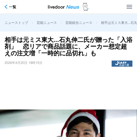
一覧
>
>
>
相手は元ミス東大...
ニューストップ
芸能ニュース
芸能総合ニュース
相手は元ミス東大...石丸伸二氏が贈った「入浴
剤」 恋リアで商品話題に、メーカー想定超
えの注文増「一時的に品切れ」も
2026年4月20日 18時15分