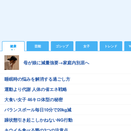
健康
芸能
ゴシップ
女子
トレンド
Y
母が娘に減量強要→家庭内別居へ
睡眠時の悩みを解消する過ごし方
運動より代謝 人体の省エネ戦略
大食い女子 46キロ体型の秘密
バランスボール毎日10分で20kg減
躁状態引き起こしかねないNG行動
キウイを食べる際の3つの注意点