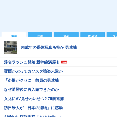
主要
国内
海外
IT 経済
ス
未成年の裸体写真所持か 男逮捕
帰省ラッシュ開始 新幹線満席も
覆面かぶってガソスタ強盗未遂か
「盗撮がクセに」教員の男逮捕
なぜ避難後に再入館できたのか
女児にAV見せわいせつ? 75歳逮捕
訪日米人が「日本の遺物」に感動
AI予約に店側激怒「もはやテロ」