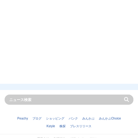
Peachy
ブログ
ショッピング
バンク
みんかぶ
みんかぶChoice
Kstyle
株探
プレスリリース