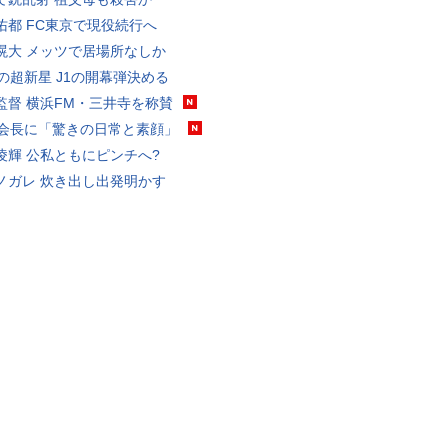
佑都 FC東京で現役続行へ
滉大 メッツで居場所なしか
歳の超新星 J1の開幕弾決める
監督 横浜FM・三井寺を称賛
FA会長に「驚きの日常と素顔」
凌輝 公私ともにピンチへ?
ノガレ 炊き出し出発明かす