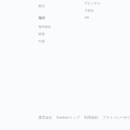
ITビジネス
政治
IT総合
海外
PR
海外総合
韓国
中国
運営会社
livedoorトップ
利用規約
プライバシーポ