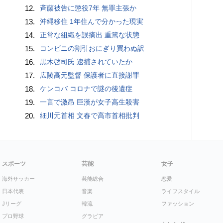
12.
斉藤被告に懲役7年 無罪主張か
13.
沖縄移住 1年住んで分かった現実
14.
正常な組織を誤摘出 重篤な状態
15.
コンビニの割引おにぎり買わぬ訳
16.
黒木啓司氏 逮捕されていたか
17.
広陵高元監督 保護者に直接謝罪
18.
ケンコバ コロナで謎の後遺症
19.
一言で激昂 巨漢が女子高生殺害
20.
細川元首相 文春で高市首相批判
スポーツ
芸能
女子
海外サッカー
芸能総合
恋愛
日本代表
音楽
ライフスタイル
Jリーグ
韓流
ファッション
プロ野球
グラビア