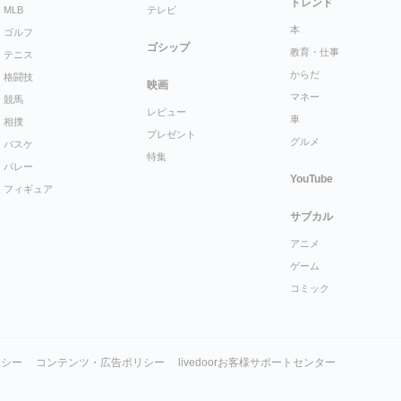
トレンド
MLB
テレビ
本
ゴルフ
ゴシップ
教育・仕事
テニス
からだ
格闘技
映画
マネー
競馬
レビュー
車
相撲
プレゼント
グルメ
バスケ
特集
バレー
YouTube
フィギュア
サブカル
アニメ
ゲーム
コミック
リシー
コンテンツ・広告ポリシー
livedoorお客様サポートセンター