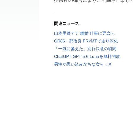
提供社の都合により、削除されまし
関連ニュース
山本里菜アナ 離婚 仕事に専念へ
GR86一部改良 FR×MTで走り深化
「一気に萎えた」別れ決意の瞬間
ChatGPT GPT-5.6 Lunaを無料開放
男性が思い込みがちな女らしさ