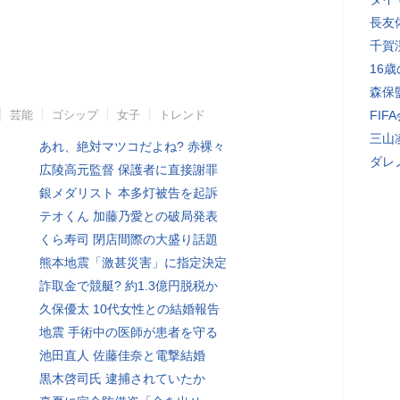
長友
千賀
16
森保
芸能
ゴシップ
女子
トレンド
FI
三山
あれ、絶対マツコだよね? 赤裸々
ダレ
広陵高元監督 保護者に直接謝罪
銀メダリスト 本多灯被告を起訴
テオくん 加藤乃愛との破局発表
くら寿司 閉店間際の大盛り話題
熊本地震「激甚災害」に指定決定
詐取金で競艇? 約1.3億円脱税か
久保優太 10代女性との結婚報告
地震 手術中の医師が患者を守る
池田直人 佐藤佳奈と電撃結婚
黒木啓司氏 逮捕されていたか