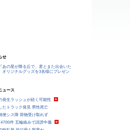
らせ
『あの星が降る丘で、君とまた出会いた
』オリジナルグッズを3名様にプレゼン
ニュース
の発生ラッシュが続く可能性
したトラック発見 男性死亡
郵便シス障 荷物受け取れず
万4700件 五輪絡みで誹謗中傷
で銃乱射 祖父母も殺害か