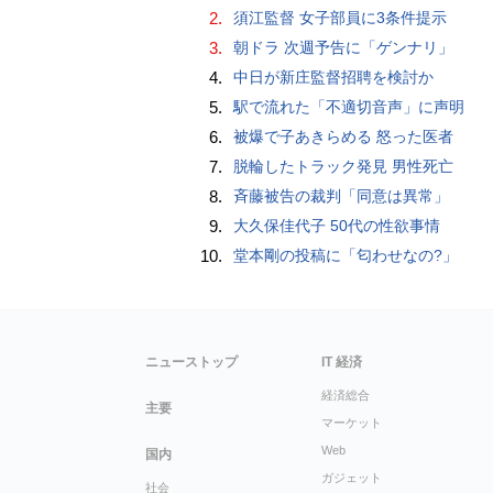
2.
須江監督 女子部員に3条件提示
3.
朝ドラ 次週予告に「ゲンナリ」
4.
中日が新庄監督招聘を検討か
5.
駅で流れた「不適切音声」に声明
6.
被爆で子あきらめる 怒った医者
7.
脱輪したトラック発見 男性死亡
8.
斉藤被告の裁判「同意は異常」
9.
大久保佳代子 50代の性欲事情
10.
堂本剛の投稿に「匂わせなの?」
ニューストップ
IT 経済
経済総合
主要
マーケット
Web
国内
ガジェット
社会