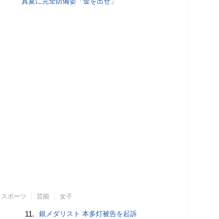
真夏に完全防備姿「金を出せ」
スポーツ
芸能
女子
11.
銀メダリスト 本多灯被告を起訴