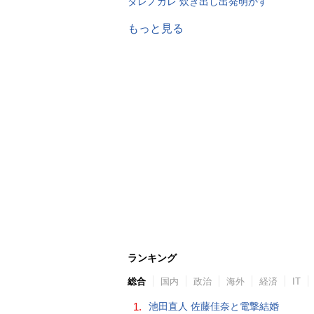
ダレノガレ 炊き出し出発明かす
もっと見る
ランキング
総合
国内
政治
海外
経済
IT
1.
池田直人 佐藤佳奈と電撃結婚