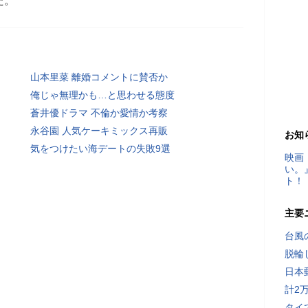
た。
山本里菜 離婚コメントに賛否か
俺じゃ無理かも…と思わせる態度
蒼井優ドラマ 不倫か愛情か考察
永谷園 人気ケーキミックス再販
お知
気をつけたい海デートの失敗9選
映画
い。
ト！
主要
台風
脱輪
日本
計2
タイ