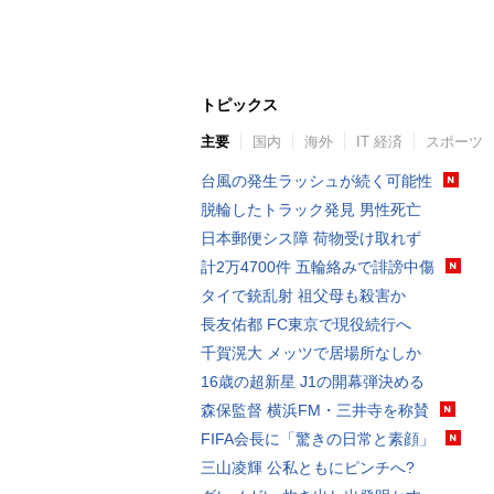
トピックス
主要
国内
海外
IT 経済
スポーツ
台風の発生ラッシュが続く可能性
脱輪したトラック発見 男性死亡
日本郵便シス障 荷物受け取れず
計2万4700件 五輪絡みで誹謗中傷
タイで銃乱射 祖父母も殺害か
長友佑都 FC東京で現役続行へ
千賀滉大 メッツで居場所なしか
16歳の超新星 J1の開幕弾決める
森保監督 横浜FM・三井寺を称賛
FIFA会長に「驚きの日常と素顔」
三山凌輝 公私ともにピンチへ?