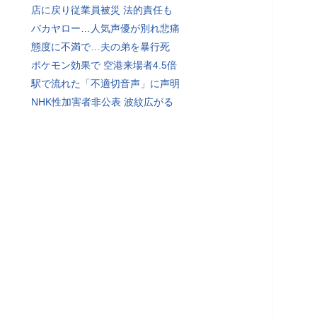
店に戻り従業員被災 法的責任も
バカヤロー…人気声優が別れ悲痛
態度に不満で…夫の弟を暴行死
ポケモン効果で 空港来場者4.5倍
駅で流れた「不適切音声」に声明
NHK性加害者非公表 波紋広がる