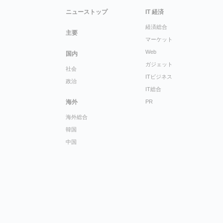
ニューストップ
IT 経済
経済総合
主要
マーケット
Web
国内
ガジェット
社会
ITビジネス
政治
IT総合
海外
PR
海外総合
韓国
中国