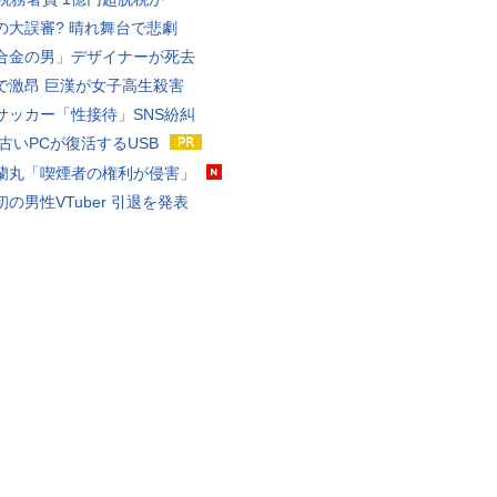
の大誤審? 晴れ舞台で悲劇
合金の男」デザイナーが死去
で激昂 巨漢が女子高生殺害
サッカー「性接待」SNS紛糾
 古いPCが復活するUSB
蘭丸「喫煙者の権利が侵害」
の男性VTuber 引退を発表