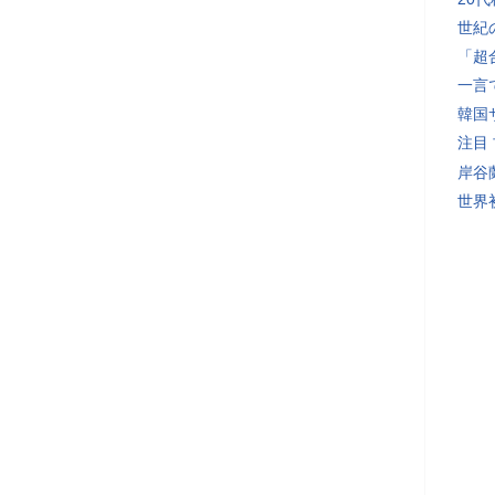
世紀
「超
一言
韓国
注目
岸谷
世界初