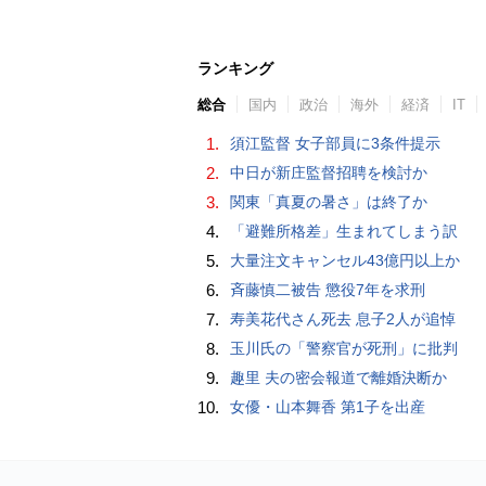
ランキング
総合
国内
政治
海外
経済
IT
1.
須江監督 女子部員に3条件提示
2.
中日が新庄監督招聘を検討か
3.
関東「真夏の暑さ」は終了か
4.
「避難所格差」生まれてしまう訳
5.
大量注文キャンセル43億円以上か
6.
斉藤慎二被告 懲役7年を求刑
7.
寿美花代さん死去 息子2人が追悼
8.
玉川氏の「警察官が死刑」に批判
9.
趣里 夫の密会報道で離婚決断か
10.
女優・山本舞香 第1子を出産