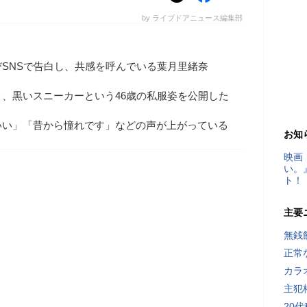
by ライブドアニュース編集部
SNSで告白し、共感を呼んでいる葉月里緒奈
、黒いスニーカーという46歳の私服姿を公開した
いい」「昔から憧れです」などの声が上がっている
お知
映画
い。
ト！
主要
無銭
正常
カラ
主犯
20