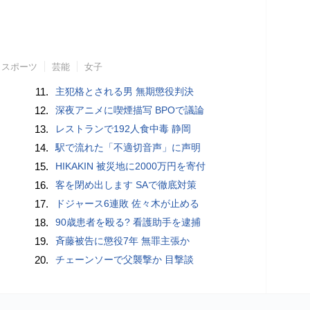
スポーツ
芸能
女子
11.
主犯格とされる男 無期懲役判決
12.
深夜アニメに喫煙描写 BPOで議論
13.
レストランで192人食中毒 静岡
14.
駅で流れた「不適切音声」に声明
15.
HIKAKIN 被災地に2000万円を寄付
16.
客を閉め出します SAで徹底対策
17.
ドジャース6連敗 佐々木が止める
18.
90歳患者を殴る? 看護助手を逮捕
19.
斉藤被告に懲役7年 無罪主張か
20.
チェーンソーで父襲撃か 目撃談