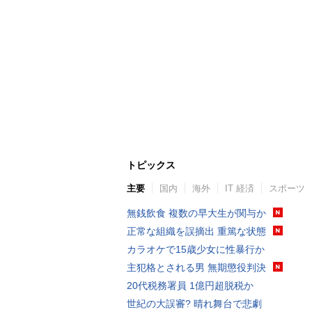
トピックス
主要
国内
海外
IT 経済
スポーツ
無銭飲食 複数の早大生が関与か
正常な組織を誤摘出 重篤な状態
カラオケで15歳少女に性暴行か
主犯格とされる男 無期懲役判決
20代税務署員 1億円超脱税か
世紀の大誤審? 晴れ舞台で悲劇