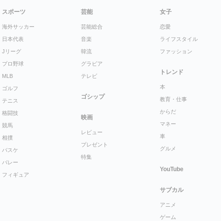
スポーツ
芸能
女子
海外サッカー
芸能総合
恋愛
日本代表
音楽
ライフスタイル
Jリーグ
韓流
ファッション
プロ野球
グラビア
トレンド
MLB
テレビ
本
ゴルフ
ゴシップ
教育・仕事
テニス
からだ
格闘技
映画
マネー
競馬
レビュー
車
相撲
プレゼント
グルメ
バスケ
特集
バレー
YouTube
フィギュア
サブカル
アニメ
ゲーム