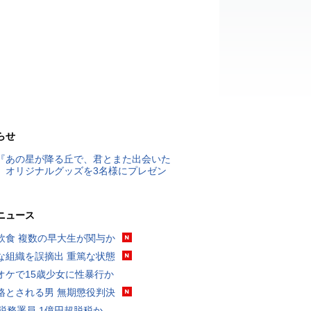
らせ
『あの星が降る丘で、君とまた出会いた
』オリジナルグッズを3名様にプレゼン
ニュース
飲食 複数の早大生が関与か
な組織を誤摘出 重篤な状態
オケで15歳少女に性暴行か
格とされる男 無期懲役判決
代税務署員 1億円超脱税か