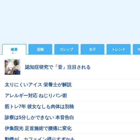
健康
芸能
ゴシップ
女子
トレンド
Y
認知症研究で「音」注目される
太りにくいアイス 栄養士が解説
アレルギー対応 ねじりパン術
筋トレ7年 彼女なしも肉体は別格
診察は5分しかできない 本音告白
伊集院光 足首施術で腰痛に変化
動悸が…カフェイン摂りすぎかも