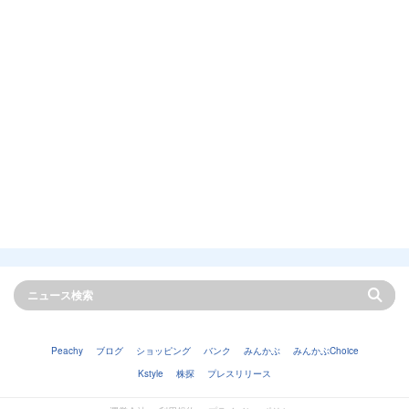
Peachy
ブログ
ショッピング
バンク
みんかぶ
みんかぶChoice
Kstyle
株探
プレスリリース