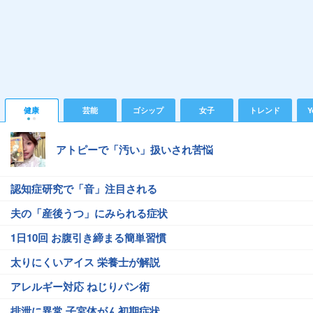
健康
芸能
ゴシップ
女子
トレンド
Y
アトピーで「汚い」扱いされ苦悩
認知症研究で「音」注目される
夫の「産後うつ」にみられる症状
1日10回 お腹引き締まる簡単習慣
太りにくいアイス 栄養士が解説
アレルギー対応 ねじりパン術
排泄に異常 子宮体がん初期症状