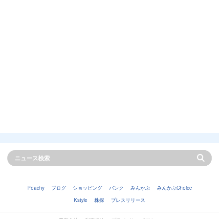
Peachy
ブログ
ショッピング
バンク
みんかぶ
みんかぶChoice
Kstyle
株探
プレスリリース