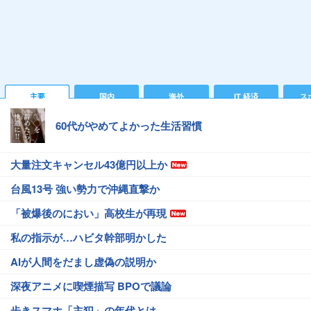
主要
国内
海外
IT 経済
ス
60代がやめてよかった生活習慣
大量注文キャンセル43億円以上か
台風13号 強い勢力で沖縄直撃か
「被爆後のにおい」高校生が再現
私の指示が…ハビタ幹部明かした
AIが人間をだまし虚偽の説明か
深夜アニメに喫煙描写 BPOで議論
歩きスマホ「主犯」の年代とは