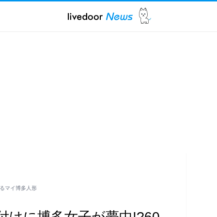
作るマイ博多人形
けに博多女子が夢中!?60