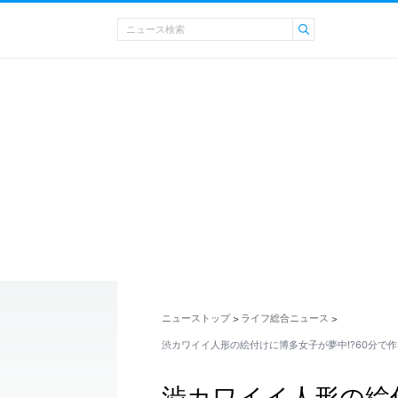
ニューストップ
ライフ総合ニュース
>
>
渋カワイイ人形の絵付けに博多女子が夢中!?60分で
渋カワイイ人形の絵付