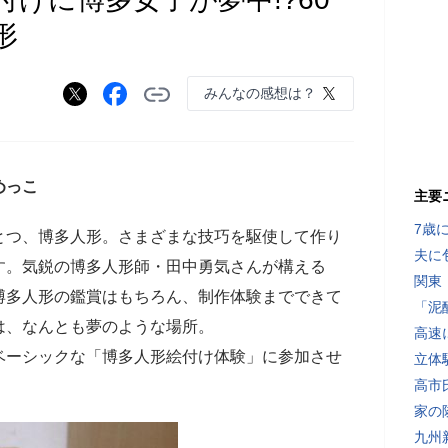
形
みんなの感想は？
めっこ
主要
7歳
とつ、博多人形。さまざまな技巧を駆使して作り
夫に
す。気鋭の博多人形師・田中勇気さんが構える
関東
博多人形の鑑賞はもちろん、制作体験までできて
「泥
は、なんとも夢のような場所。
高速
ベーシックな「博多人形絵付け体験」に参加させ
立体
高市
家の
九州