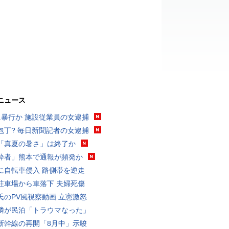
ニュース
に暴行か 施設従業員の女逮捕
包丁? 毎日新聞記者の女逮捕
「真夏の暑さ」は終了か
酔者」熊本で通報が頻発か
に自転車侵入 路側帯を逆走
駐車場から車落下 夫婦死傷
氏のPV風視察動画 立憲激怒
隣が民泊「トラウマなった」
新幹線の再開「8月中」示唆