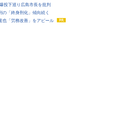
原爆投下巡り広島市長を批判
刑の「終身刑化」傾向続く
竜也「労務改善」をアピール