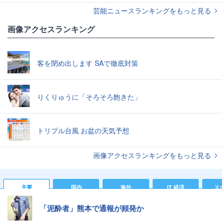
芸能ニュースランキングをもっと見る
画像アクセスランキング
客を閉め出します SAで徹底対策
りくりゅうに「そろそろ飽きた」
トリプル台風 お盆の天気予想
画像アクセスランキングをもっと見る
主要
国内
海外
IT 経済
ス
「泥酔者」熊本で通報が頻発か