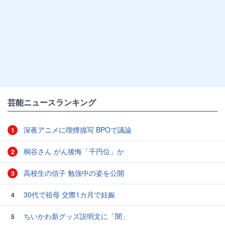
芸能ニュースランキング
深夜アニメに喫煙描写 BPOで議論
1
桐谷さん がん後悔「千円位」か
2
高校生の信子 勉強中の姿を公開
3
30代で祖母 交際1カ月で妊娠
4
ちいかわ新グッズ説明文に「闇」
5