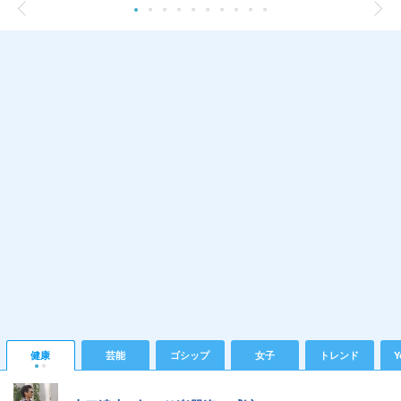
健康
芸能
ゴシップ
女子
トレンド
Y