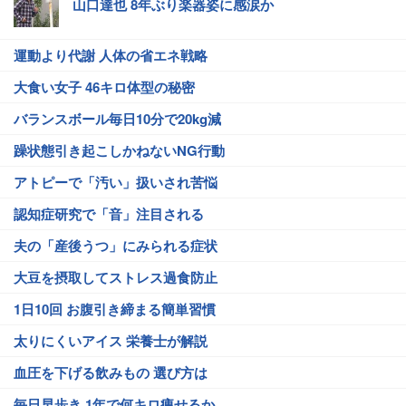
山口達也 8年ぶり楽器姿に感涙か
運動より代謝 人体の省エネ戦略
大食い女子 46キロ体型の秘密
バランスボール毎日10分で20kg減
躁状態引き起こしかねないNG行動
アトピーで「汚い」扱いされ苦悩
認知症研究で「音」注目される
夫の「産後うつ」にみられる症状
大豆を摂取してストレス過食防止
1日10回 お腹引き締まる簡単習慣
太りにくいアイス 栄養士が解説
血圧を下げる飲みもの 選び方は
毎日早歩き 1年で何キロ痩せるか