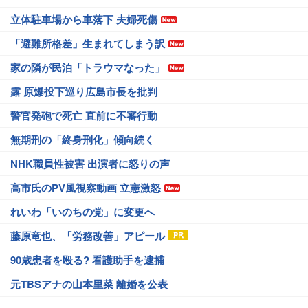
立体駐車場から車落下 夫婦死傷
「避難所格差」生まれてしまう訳
家の隣が民泊「トラウマなった」
露 原爆投下巡り広島市長を批判
警官発砲で死亡 直前に不審行動
無期刑の「終身刑化」傾向続く
NHK職員性被害 出演者に怒りの声
高市氏のPV風視察動画 立憲激怒
れいわ「いのちの党」に変更へ
藤原竜也、「労務改善」アピール
90歳患者を殴る? 看護助手を逮捕
元TBSアナの山本里菜 離婚を公表