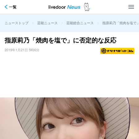
一覧
>
>
>
指原莉乃「焼肉を塩で
ニューストップ
芸能ニュース
芸能総合ニュース
指原莉乃「焼肉を塩で」に否定的な反応
2019年1月21日 5時6分