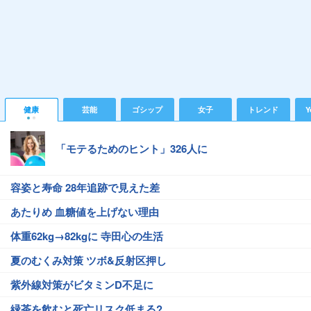
健康
芸能
ゴシップ
女子
トレンド
Y
「モテるためのヒント」326人に
容姿と寿命 28年追跡で見えた差
あたりめ 血糖値を上げない理由
体重62kg→82kgに 寺田心の生活
夏のむくみ対策 ツボ&反射区押し
紫外線対策がビタミンD不足に
緑茶を飲むと死亡リスク低まる?