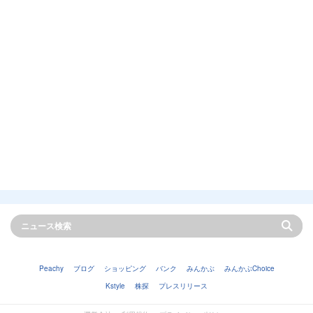
Peachy
ブログ
ショッピング
バンク
みんかぶ
みんかぶChoice
Kstyle
株探
プレスリリース