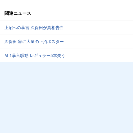
関連ニュース
上沼への暴言 久保田が真相告白
久保田 家に大量の上沼ポスター
M-1暴言騒動 レギュラー5本失う