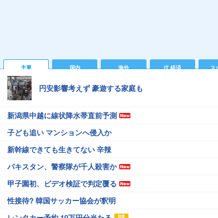
主要
国内
海外
IT 経済
ス
円安影響考えず 豪遊する家庭も
新潟県中越に線状降水帯直前予測
子ども追い マンションへ侵入か
新幹線できても生きてない 辛辣
パキスタン、警察隊が千人殺害か
甲子園初、ビデオ検証で判定覆る
性接待? 韓国サッカー協会が釈明
レンタカー予約 10万円分当たる