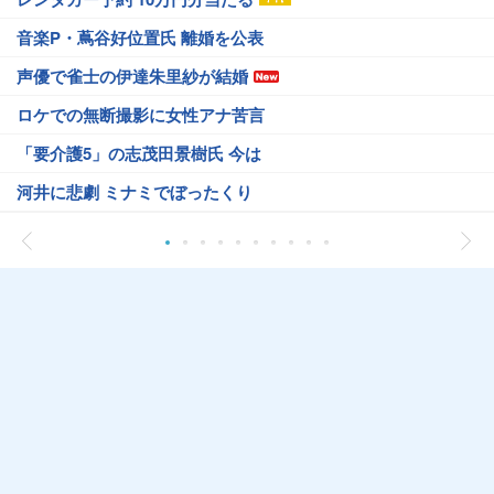
音楽P・蔦谷好位置氏 離婚を公表
声優で雀士の伊達朱里紗が結婚
ロケでの無断撮影に女性アナ苦言
「要介護5」の志茂田景樹氏 今は
河井に悲劇 ミナミでぼったくり