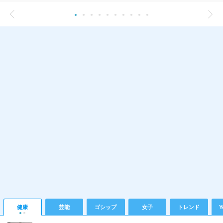
健康
芸能
ゴシップ
女子
トレンド
Y