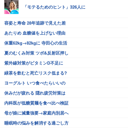
「モテるためのヒント」326人に
容姿と寿命 28年追跡で見えた差
あたりめ 血糖値を上げない理由
体重62kg→82kgに 寺田心の生活
夏のむくみ対策 ツボ&反射区押し
紫外線対策がビタミンD不足に
緑茶を飲むと死亡リスク低まる?
ヨーグルト いつ食べたらいいの
休みだが疲れる 隠れ疲労対策は
内科医が低糖質麺を食べ比べ検証
母が娘に減量強要→家庭内別居へ
睡眠時の悩みを解消する過ごし方