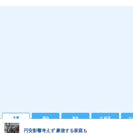
主要
国内
海外
IT 経済
ス
円安影響考えず 豪遊する家庭も