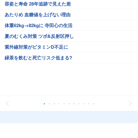
容姿と寿命 28年追跡で見えた差
あたりめ 血糖値を上げない理由
体重62kg→82kgに 寺田心の生活
夏のむくみ対策 ツボ&反射区押し
紫外線対策がビタミンD不足に
緑茶を飲むと死亡リスク低まる?