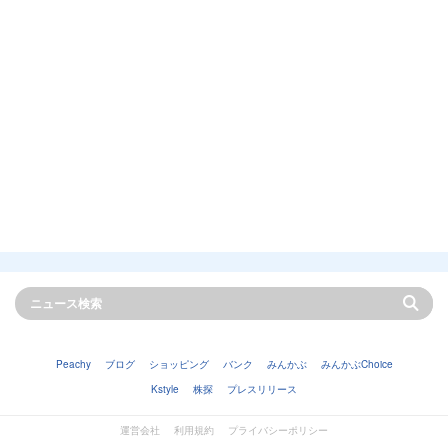
Peachy
ブログ
ショッピング
バンク
みんかぶ
みんかぶChoice
Kstyle
株探
プレスリリース
運営会社
利用規約
プライバシーポリシー