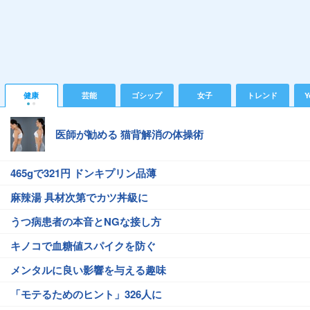
健康
芸能
ゴシップ
女子
トレンド
Y
医師が勧める 猫背解消の体操術
465gで321円 ドンキプリン品薄
麻辣湯 具材次第でカツ丼級に
うつ病患者の本音とNGな接し方
キノコで血糖値スパイクを防ぐ
メンタルに良い影響を与える趣味
「モテるためのヒント」326人に