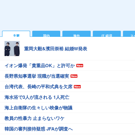
主要
国内
海外
IT 経済
ス
重岡大毅&濱田崇裕 結婚W発表
イオン爆発「貴重品OK」と許可か
長野県知事選挙 現職が当選確実
台湾代表、長崎の平和式典を欠席
海水浴で3人が流される 1人死亡
海上自衛隊の生々しい映像が物議
教員の性暴力 止まらないワケ
韓国の審判接待疑惑 JFAが調査へ