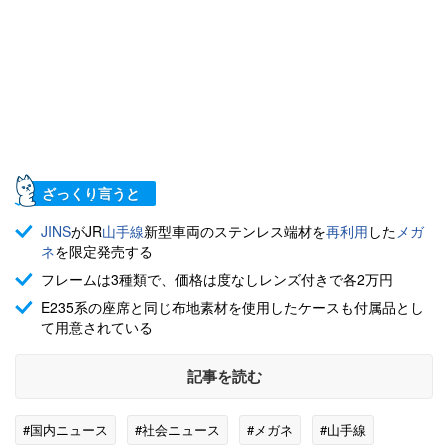
ざっくり言うと
JINS
がJR
山手線
新型車両のステンレス端材を
再利用
した
メガ
ネ
を限定発売する
フレームは3種類で、価格は度なしレンズ付きで各2万円
E235系の座席と同じ布地素材を使用したケースも付属品とし
て用意されている
記事を読む
#国内ニュース
#社会ニュース
#メガネ
#山手線