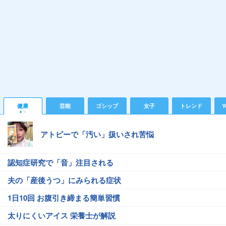
健康
芸能
ゴシップ
女子
トレンド
Y
アトピーで「汚い」扱いされ苦悩
認知症研究で「音」注目される
夫の「産後うつ」にみられる症状
1日10回 お腹引き締まる簡単習慣
太りにくいアイス 栄養士が解説