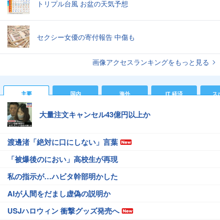
トリプル台風 お盆の天気予想
セクシー女優の寄付報告 中傷も
画像アクセスランキングをもっと見る
主要
国内
海外
IT 経済
ス
大量注文キャンセル43億円以上か
渡邊渚「絶対に口にしない」言葉
「被爆後のにおい」高校生が再現
私の指示が…ハビタ幹部明かした
AIが人間をだまし虚偽の説明か
USJハロウィン 衝撃グッズ発売へ