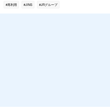
#再利用
#JINS
#JRグループ