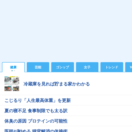
健康
芸能
ゴシップ
女子
トレンド
Y
冷蔵庫を見れば貯まる家かわかる
こじるり「人生最高体重」を更新
夏の寝不足 食事制限でも太る訳
体臭の原因 プロテインの可能性
医師が勧める 猫背解消の体操術