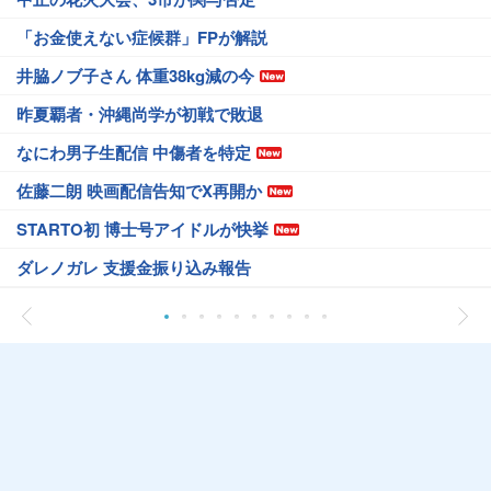
「お金使えない症候群」FPが解説
井脇ノブ子さん 体重38kg減の今
昨夏覇者・沖縄尚学が初戦で敗退
なにわ男子生配信 中傷者を特定
佐藤二朗 映画配信告知でX再開か
STARTO初 博士号アイドルが快挙
ダレノガレ 支援金振り込み報告