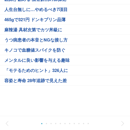
人生台無しに…やめるべき7項目
465gで321円 ドンキプリン品薄
麻辣湯 具材次第でカツ丼級に
うつ病患者の本音とNGな接し方
キノコで血糖値スパイクを防ぐ
メンタルに良い影響を与える趣味
「モテるためのヒント」326人に
容姿と寿命 28年追跡で見えた差