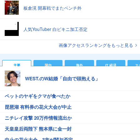
板倉滉 開幕戦でまたベンチ外
人気YouTuber 白ビキニ加工否定
画像アクセスランキングをもっと見る
主要
国内
海外
IT 経済
ス
WEST.のW結婚「自由で頭抱える」
ペットのヤギをクマが食べたか
琵琶湖 有料券の花火大会が中止
ニチレイ攻撃 20万件情報流出か
天皇皇后両陛下 熊本県に金一封
中止の花火大会、3市が関与否定