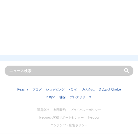
Peachy
ブログ
ショッピング
バンク
みんかぶ
みんかぶChoice
Kstyle
株探
プレスリリース
運営会社
利用規約
プライバシーポリシー
livedoorお客様サポートセンター
livedoor
コンテンツ・広告ポリシー