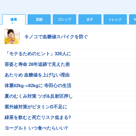
健康
芸能
ゴシップ
女子
トレンド
Y
キノコで血糖値スパイクを防ぐ
「モテるためのヒント」326人に
容姿と寿命 28年追跡で見えた差
あたりめ 血糖値を上げない理由
体重62kg→82kgに 寺田心の生活
夏のむくみ対策 ツボ&反射区押し
紫外線対策がビタミンD不足に
緑茶を飲むと死亡リスク低まる?
ヨーグルト いつ食べたらいい?