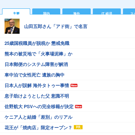
主要
国内
海外
IT 経済
ス
山田五郎さん「アド街」で名言
25歳国税職員が脱税か 懲戒免職
熊本の被災地で「火事場泥棒」か
日本郵便のシステム障害が解消
車中泊で女性死亡 遺族の胸中
日本人が誤解 海外タトゥー事情
息子助けようとした父 意識不明
佐野航大 PSVへの完全移籍が決定
ケニア人と結婚「差別」のリアル
花王が「焼肉店」限定オープン？