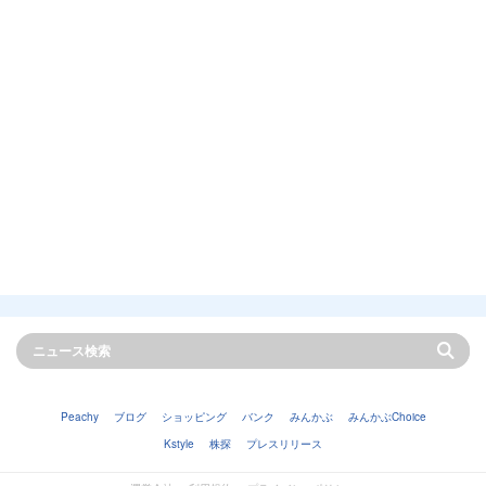
Peachy
ブログ
ショッピング
バンク
みんかぶ
みんかぶChoice
Kstyle
株探
プレスリリース