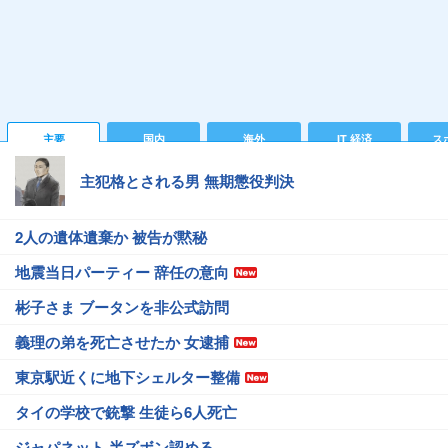
主要
国内
海外
IT 経済
ス
主犯格とされる男 無期懲役判決
2人の遺体遺棄か 被告が黙秘
地震当日パーティー 辞任の意向
彬子さま ブータンを非公式訪問
義理の弟を死亡させたか 女逮捕
東京駅近くに地下シェルター整備
タイの学校で銃撃 生徒ら6人死亡
ジャパネット 半ズボン認める