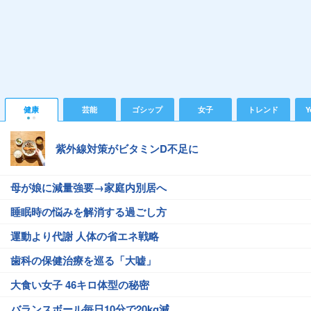
健康
芸能
ゴシップ
女子
トレンド
Y
紫外線対策がビタミンD不足に
母が娘に減量強要→家庭内別居へ
睡眠時の悩みを解消する過ごし方
運動より代謝 人体の省エネ戦略
歯科の保健治療を巡る「大嘘」
大食い女子 46キロ体型の秘密
バランスボール毎日10分で20kg減