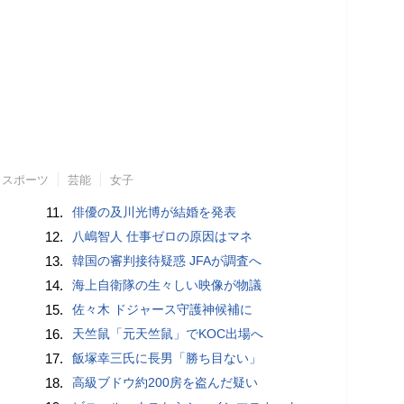
スポーツ
芸能
女子
11.
俳優の及川光博が結婚を発表
12.
八嶋智人 仕事ゼロの原因はマネ
13.
韓国の審判接待疑惑 JFAが調査へ
14.
海上自衛隊の生々しい映像が物議
15.
佐々木 ドジャース守護神候補に
16.
天竺鼠「元天竺鼠」でKOC出場へ
17.
飯塚幸三氏に長男「勝ち目ない」
18.
高級ブドウ約200房を盗んだ疑い