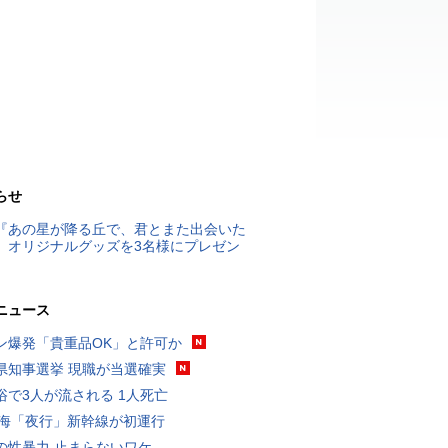
らせ
『あの星が降る丘で、君とまた出会いた
』オリジナルグッズを3名様にプレゼン
ニュース
ン爆発「貴重品OK」と許可か
県知事選挙 現職が当選確実
浴で3人が流される 1人死亡
東海「夜行」新幹線が初運行
の性暴力 止まらないワケ