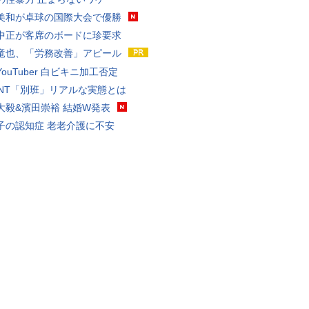
美和が卓球の国際大会で優勝
中正が客席のボードに珍要求
竜也、「労務改善」アピール
ouTuber 白ビキニ加工否定
VANT「別班」リアルな実態とは
大毅&濱田崇裕 結婚W発表
子の認知症 老老介護に不安