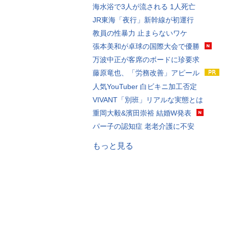
海水浴で3人が流される 1人死亡
JR東海「夜行」新幹線が初運行
教員の性暴力 止まらないワケ
張本美和が卓球の国際大会で優勝
万波中正が客席のボードに珍要求
藤原竜也、「労務改善」アピール
人気YouTuber 白ビキニ加工否定
VIVANT「別班」リアルな実態とは
重岡大毅&濱田崇裕 結婚W発表
パー子の認知症 老老介護に不安
もっと見る