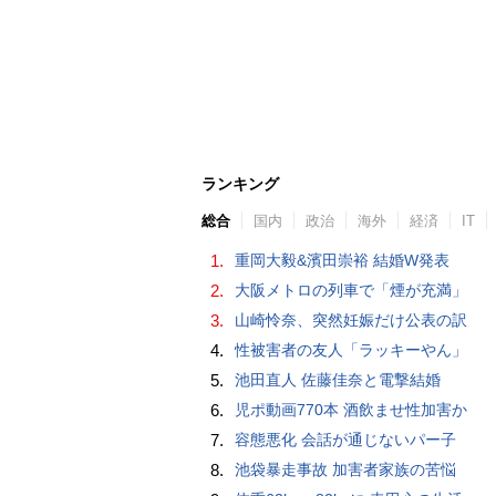
ランキング
総合
国内
政治
海外
経済
IT
1.
重岡大毅&濱田崇裕 結婚W発表
2.
大阪メトロの列車で「煙が充満」
3.
山崎怜奈、突然妊娠だけ公表の訳
4.
性被害者の友人「ラッキーやん」
5.
池田直人 佐藤佳奈と電撃結婚
6.
児ポ動画770本 酒飲ませ性加害か
7.
容態悪化 会話が通じないパー子
8.
池袋暴走事故 加害者家族の苦悩