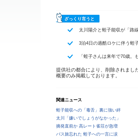
ざっくり言うと
太川陽介と蛭子能収が「路
3泊4日の過酷ロケに伴う蛭
「蛭子さんは来年で70歳。
提供社の都合により、削除されまし
概要のみ掲載しております。
関連ニュース
蛭子能収への「毒舌」裏に強い絆
太川「嫌いでしょうがなかった」
摘発直前か 高レート雀荘が急増
バス旅忘れた 蛭子への一言に涙