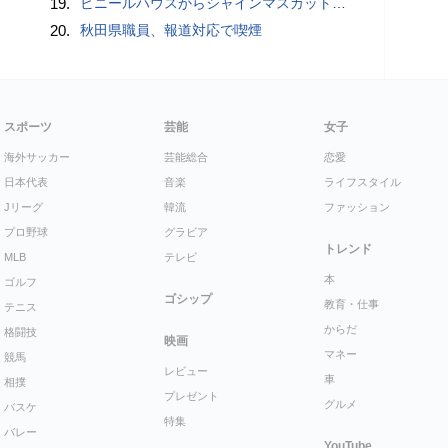
19.
ビニールハウスからシャインマスカット約200房を盗んだ疑い ネットで販売か 無職の男（42）逮捕 岡山県警
20.
秋田県職員、報道対応で喫煙
スポーツ
芸能
女子
海外サッカー
芸能総合
恋愛
日本代表
音楽
ライフスタイル
Jリーグ
韓流
ファッション
プロ野球
グラビア
トレンド
MLB
テレビ
本
ゴルフ
ゴシップ
教育・仕事
テニス
からだ
格闘技
映画
マネー
競馬
レビュー
車
相撲
プレゼント
グルメ
バスケ
特集
バレー
YouTube