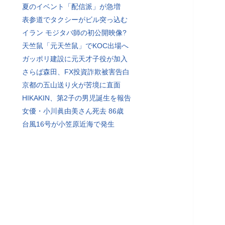
夏のイベント「配信派」が急増
表参道でタクシーがビル突っ込む
イラン モジタバ師の初公開映像?
天竺鼠「元天竺鼠」でKOC出場へ
ガッポリ建設に元天才子役が加入
さらば森田、FX投資詐欺被害告白
京都の五山送り火が苦境に直面
HIKAKIN、第2子の男児誕生を報告
女優・小川眞由美さん死去 86歳
台風16号が小笠原近海で発生