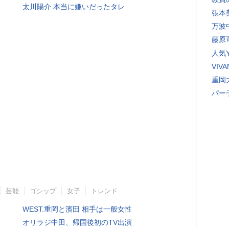
太川陽介 本当に嫌いだったタレ
張本
万波
藤原
人気Y
VI
重岡
パー
芸能
ゴシップ
女子
トレンド
WEST.重岡と濱田 相手は一般女性
オリラジ中田、帰国後初のTV出演