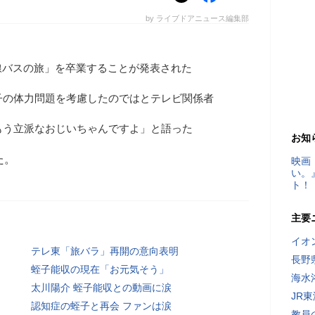
by ライブドアニュース編集部
線バスの旅」を卒業することが発表された
子の体力問題を考慮したのではとテレビ関係者
もう立派なおじいちゃんですよ」と語った
お知
た。
映画
い。
ト！
主要
イオ
テレ東「旅バラ」再開の意向表明
長野
蛭子能収の現在「お元気そう」
海水
太川陽介 蛭子能収との動画に涙
JR
認知症の蛭子と再会 ファンは涙
教員