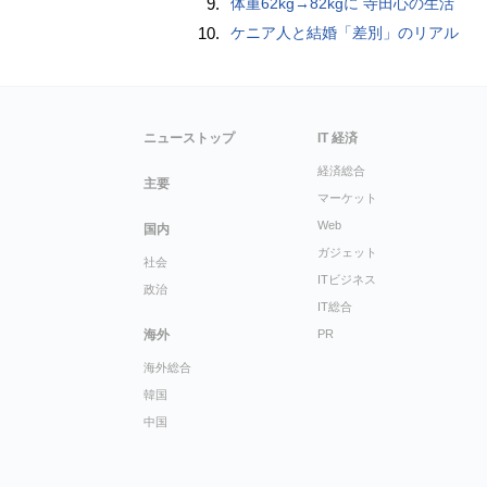
9.
体重62kg→82kgに 寺田心の生活
10.
ケニア人と結婚「差別」のリアル
ニューストップ
IT 経済
経済総合
主要
マーケット
Web
国内
ガジェット
社会
ITビジネス
政治
IT総合
海外
PR
海外総合
韓国
中国