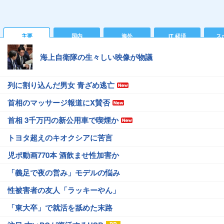
主要
国内
海外
IT 経済
ス
海上自衛隊の生々しい映像が物議
列に割り込んだ男女 青ざめ逃亡
首相のマッサージ報道にX賛否
首相 3千万円の新公用車で喫煙か
トヨタ超えのキオクシアに苦言
児ポ動画770本 酒飲ませ性加害か
「義足で夜の営み」モデルの悩み
性被害者の友人「ラッキーやん」
「東大卒」で就活を舐めた末路