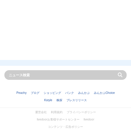
Peachy
ブログ
ショッピング
バンク
みんかぶ
みんかぶChoice
Kstyle
株探
プレスリリース
運営会社
利用規約
プライバシーポリシー
livedoorお客様サポートセンター
livedoor
コンテンツ・広告ポリシー