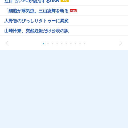
注目 古いPCが復活するUSB
「細胞が浮気虫」三山凌輝を斬る
大野智のびっしりタトゥーに異変
山崎怜奈、突然妊娠だけ公表の訳