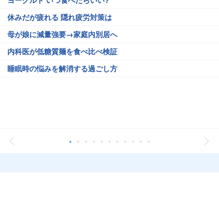
ヨーグルト いつ食べたらいい?
休みだが疲れる 隠れ疲労対策は
母が娘に減量強要→家庭内別居へ
内科医が低糖質麺を食べ比べ検証
睡眠時の悩みを解消する過ごし方