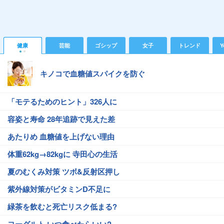
健康
芸能
ゴシップ
女子
トレンド
Y
キノコで血糖値スパイクを防ぐ
「モテるためのヒント」326人に
容姿と寿命 28年追跡で見えた差
あたりめ 血糖値を上げない理由
体重62kg→82kgに 寺田心の生活
夏のむくみ対策 ツボ&反射区押し
紫外線対策がビタミンD不足に
緑茶を飲むと死亡リスク低まる?