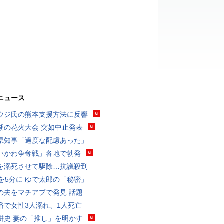
ニュース
ウジ氏の熊本支援方法に反響
湖の花火大会 突如中止発表
県知事「過度な配慮あった」
いかわ争奪戦」各地で勃発
を溺死させて駆除…抗議殺到
分を5分に ゆで太郎の「秘密」
の夫をマチアプで発見 話題
浴で女性3人溺れ、1人死亡
耕史 妻の「推し」を明かす