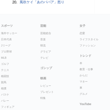
20.
風吹ケイ「あのババア」怒り
スポーツ
芸能
女子
海外サッカー
芸能総合
恋愛
日本代表
音楽
ライフスタイル
Jリーグ
韓流
ファッション
プロ野球
グラビア
トレンド
MLB
テレビ
本
ゴルフ
ゴシップ
教育・仕事
テニス
からだ
格闘技
映画
マネー
競馬
レビュー
車
相撲
プレゼント
グルメ
バスケ
特集
バレー
YouTube
フィギュア