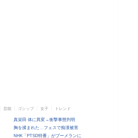
芸能
ゴシップ
女子
トレンド
真栄田 体に異変→衝撃事態判明
胸を揉まれた…フェスで痴漢被害
NHK「PTSD特番」がブーメランに