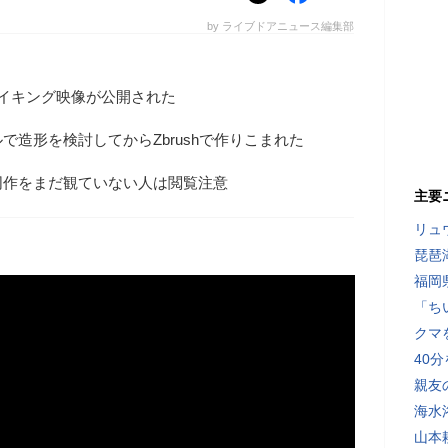
by ライブドアニュース編集部
イキング映像が公開された
で造形を検討してからZbrushで作りこまれた
同作をまだ観ていない人は閲覧注意
主要
リュ
琵琶
福岡
「ち
クマ
40
親友
海水
山本