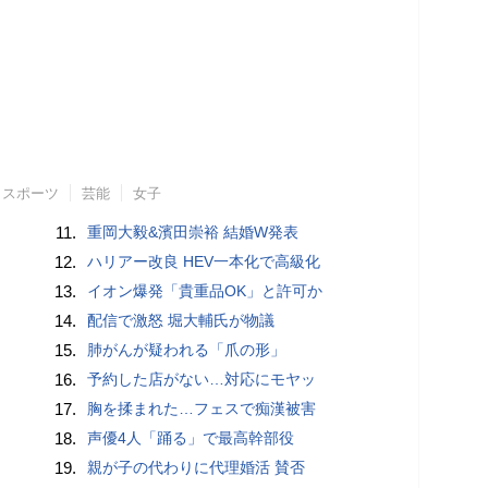
スポーツ
芸能
女子
11.
重岡大毅&濱田崇裕 結婚W発表
12.
ハリアー改良 HEV一本化で高級化
13.
イオン爆発「貴重品OK」と許可か
14.
配信で激怒 堀大輔氏が物議
15.
肺がんが疑われる「爪の形」
16.
予約した店がない…対応にモヤッ
17.
胸を揉まれた…フェスで痴漢被害
18.
声優4人「踊る」で最高幹部役
19.
親が子の代わりに代理婚活 賛否