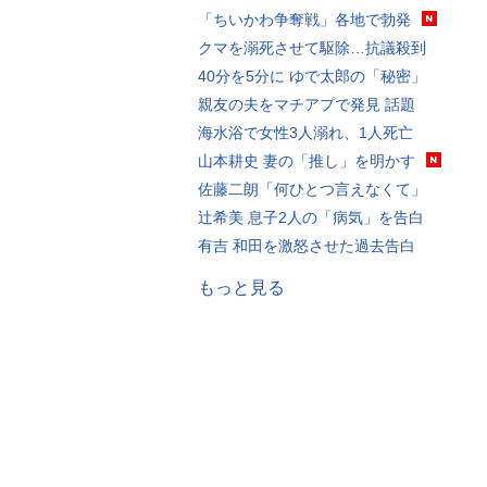
「ちいかわ争奪戦」各地で勃発
クマを溺死させて駆除…抗議殺到
40分を5分に ゆで太郎の「秘密」
親友の夫をマチアプで発見 話題
海水浴で女性3人溺れ、1人死亡
山本耕史 妻の「推し」を明かす
佐藤二朗「何ひとつ言えなくて」
辻希美 息子2人の「病気」を告白
有吉 和田を激怒させた過去告白
もっと見る