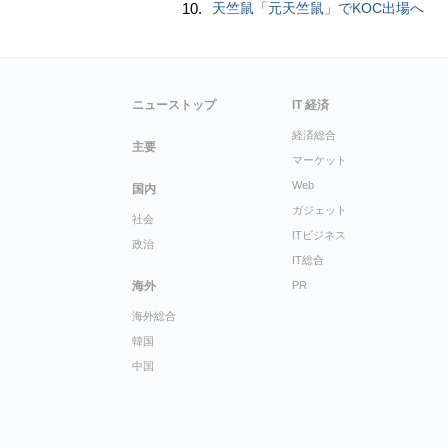
10.
天竺鼠「元天竺鼠」でKOC出場へ
ニューストップ
IT 経済
経済総合
主要
マーケット
Web
国内
ガジェット
社会
ITビジネス
政治
IT総合
海外
PR
海外総合
韓国
中国