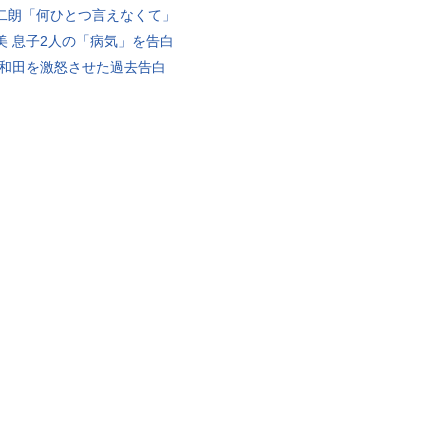
二朗「何ひとつ言えなくて」
美 息子2人の「病気」を告白
 和田を激怒させた過去告白