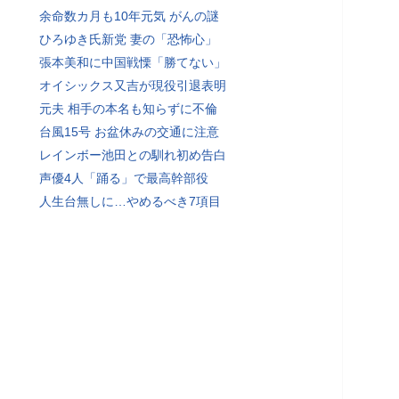
余命数カ月も10年元気 がんの謎
ひろゆき氏新党 妻の「恐怖心」
張本美和に中国戦慄「勝てない」
オイシックス又吉が現役引退表明
元夫 相手の本名も知らずに不倫
台風15号 お盆休みの交通に注意
レインボー池田との馴れ初め告白
声優4人「踊る」で最高幹部役
人生台無しに…やめるべき7項目