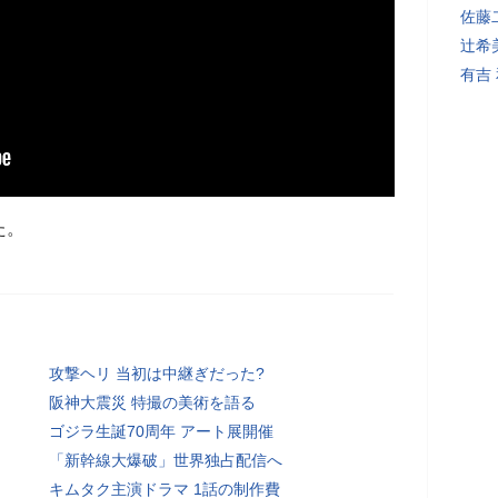
佐藤
辻希
有吉
た。
攻撃ヘリ 当初は中継ぎだった?
阪神大震災 特撮の美術を語る
ゴジラ生誕70周年 アート展開催
「新幹線大爆破」世界独占配信へ
キムタク主演ドラマ 1話の制作費