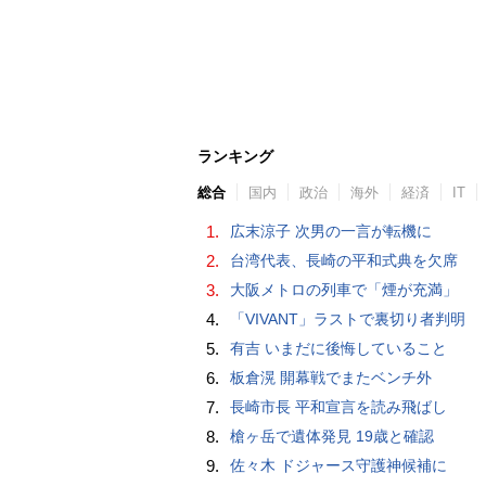
ランキング
総合
国内
政治
海外
経済
IT
1.
広末涼子 次男の一言が転機に
2.
台湾代表、長崎の平和式典を欠席
3.
大阪メトロの列車で「煙が充満」
4.
「VIVANT」ラストで裏切り者判明
5.
有吉 いまだに後悔していること
6.
板倉滉 開幕戦でまたベンチ外
7.
長崎市長 平和宣言を読み飛ばし
8.
槍ヶ岳で遺体発見 19歳と確認
9.
佐々木 ドジャース守護神候補に