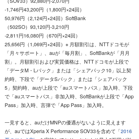
（SOV33）92,880円-2,070円
-1,746円43,200円（1,800円×24回）
50,976円（2,124円×24回）SoftBank
（502SO）93,120円-3,210円
-2,811円16,080円（670円×24回）
25,656円（1,069円×24回）※ 月額割引は、NTTドコモが
「月々サポート」、auが「毎月割」、SoftBankが「月月
割」。月額割引および実質価格は、NTTドコモが上段で
「データM・Lパック」または「シェアパック10」以上契
約時、下段で「データSパック」または「シェアパック
5」契約時、auが上段で「auスマートパス」加入時、下段
で「auスマートパス」非加入時、SoftBankが上段で「App
Pass」加入時、言弾で「App Pass」加入時。
一見すると、auだけMNPの優遇がないように見えます
が、auではXperia X Performance SOV33を含めて「
2016