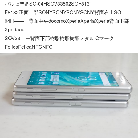
バル版型番SO-04HSOV33502SOF8131
F8132正面上部SONYSONYSONYSONY背面右上SO-
04H――ー背面中央docomoXperiaXperiaXperia背面下部
Xperiaau
SOV33―ー背面下部樹脂樹脂樹脂メタルICマーク
FelicaFelicaNFCNFC