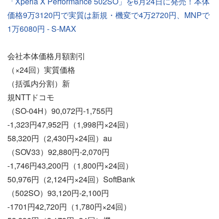
「Xperia X Performance 502SO」を6月24日に発売！本体
価格9万3120円で実質は新規・機変で4万2720円、MNPで
1万6080円 - S-MAX
会社本体価格月額割引
（×24回）実質価格
（括弧内分割）新
規NTTドコモ
（SO-04H）90,072円-1,755円
-1,323円47,952円（1,998円×24回）
58,320円（2,430円×24回）au
（SOV33）92,880円-2,070円
-1,746円43,200円（1,800円×24回）
50,976円（2,124円×24回）SoftBank
（502SO）93,120円-2,100円
-1701円42,720円（1,780円×24回）