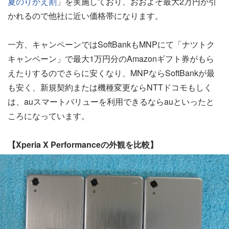
夏のりかえ割
」を実施しており、おおよそ最大2万円が引
かれるので他社に近い価格帯になります。
一方、キャンペーンではSoftBankもMNPにて「ナツトク
キャンペーン」で最大1万円分のAmazonギフト券がもら
えたりするのでさらに安くなり、MNPならSoftBankが最
も安く、新規契約または機種変更ならNTTドコモもしく
は、auスマートバリューを利用できるならauといったと
ころになっています。
【Xperia X Performanceの外観を比較】