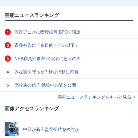
芸能ニュースランキング
深夜アニメに喫煙描写 BPOで議論
1
斉藤被告に「多目的トイレ以下」
2
NHK職員性被害 出演者に怒りの声
3
みな実を守った? 粋な行動に称賛
4
高校生の信子 勉強中の姿を公開
5
芸能ニュースランキングをもっと見る
画像アクセスランキング
中日が新庄監督招聘を検討か