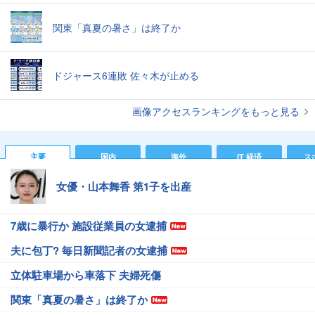
関東「真夏の暑さ」は終了か
ドジャース6連敗 佐々木が止める
画像アクセスランキングをもっと見る
主要
国内
海外
IT 経済
ス
女優・山本舞香 第1子を出産
7歳に暴行か 施設従業員の女逮捕
夫に包丁? 毎日新聞記者の女逮捕
立体駐車場から車落下 夫婦死傷
関東「真夏の暑さ」は終了か