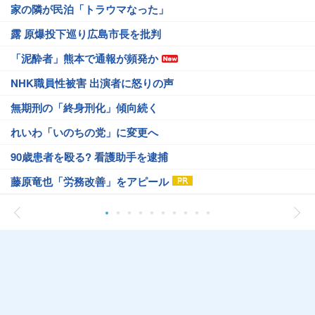
家の隣が民泊「トラウマなった」
露 原爆投下巡り広島市長を批判
「泥酔者」熊本で通報が頻発か
NHK職員性被害 出演者に怒りの声
無期刑の「終身刑化」傾向続く
れいわ「いのちの党」に変更へ
90歳患者を殴る? 看護助手を逮捕
藤原竜也「労務改善」をアピール