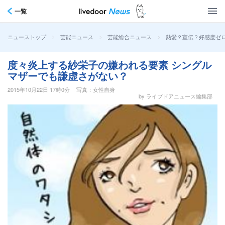
一覧
>
>
>
熱愛？宣伝？好感度ゼ
ニューストップ
芸能ニュース
芸能総合ニュース
度々炎上する紗栄子の嫌われる要素 シングル
マザーでも謙虚さがない？
2015年10月22日 17時0分
写真：女性自身
by ライブドアニュース編集部