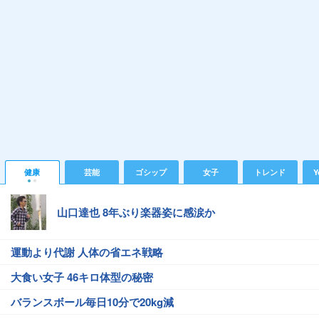
健康
芸能
ゴシップ
女子
トレンド
Y
山口達也 8年ぶり楽器姿に感涙か
運動より代謝 人体の省エネ戦略
大食い女子 46キロ体型の秘密
バランスボール毎日10分で20kg減