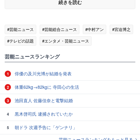
続きを読む
#芸能ニュース
#芸能総合ニュース
#中村アン
#宮迫博之
#テレビの話題
#エンタメ・芸能ニュース
芸能ニュースランキング
俳優の及川光博が結婚を発表
1
体重62kg→82kgに 寺田心の生活
2
池田直人 佐藤佳奈と電撃結婚
3
黒木啓司氏 逮捕されていたか
4
朝ドラ 次週予告に「ゲンナリ」
5
芸能ニュースランキングをもっと見る