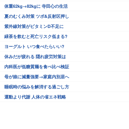
体重62kg→82kgに 寺田心の生活
夏のむくみ対策 ツボ&反射区押し
紫外線対策がビタミンD不足に
緑茶を飲むと死亡リスク低まる?
ヨーグルト いつ食べたらいい?
休みだが疲れる 隠れ疲労対策は
内科医が低糖質麺を食べ比べ検証
母が娘に減量強要→家庭内別居へ
睡眠時の悩みを解消する過ごし方
運動より代謝 人体の省エネ戦略