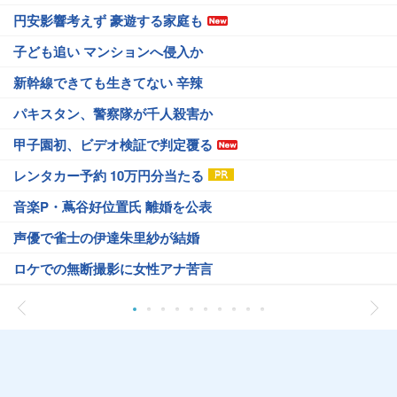
円安影響考えず 豪遊する家庭も
子ども追い マンションへ侵入か
新幹線できても生きてない 辛辣
パキスタン、警察隊が千人殺害か
甲子園初、ビデオ検証で判定覆る
レンタカー予約 10万円分当たる
音楽P・蔦谷好位置氏 離婚を公表
声優で雀士の伊達朱里紗が結婚
ロケでの無断撮影に女性アナ苦言