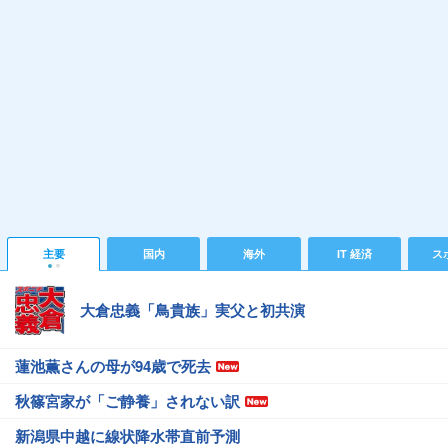
主要
国内
海外
IT 経済
ス
大倉忠義「鳥貴族」実父と初共演
蓮池薫さんの母が94歳で死去
秋篠宮家が「ご静養」されない訳
新潟県中越に線状降水帯直前予測