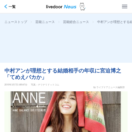
一覧
>
>
>
中村アンが理想とする
ニューストップ
芸能ニュース
芸能総合ニュース
中村アンが理想とする結婚相手の年収に宮迫博之
「てめえバカか」
2015年3月7日 6時47分
写真：ナリナリドットコム
by ライブドアニュース編集部