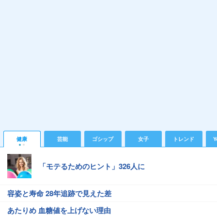
健康
芸能
ゴシップ
女子
トレンド
Y
「モテるためのヒント」326人に
容姿と寿命 28年追跡で見えた差
あたりめ 血糖値を上げない理由