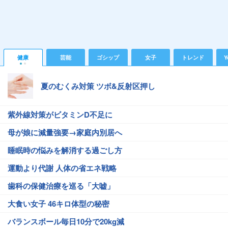
健康
芸能
ゴシップ
女子
トレンド
Y
夏のむくみ対策 ツボ&反射区押し
紫外線対策がビタミンD不足に
母が娘に減量強要→家庭内別居へ
睡眠時の悩みを解消する過ごし方
運動より代謝 人体の省エネ戦略
歯科の保健治療を巡る「大嘘」
大食い女子 46キロ体型の秘密
バランスボール毎日10分で20kg減