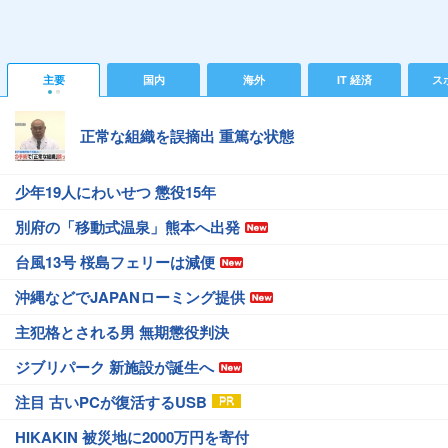
主要
国内
海外
IT 経済
ス
正常な組織を誤摘出 重篤な状態
少年19人にわいせつ 懲役15年
別府の「移動式温泉」熊本へ出発
台風13号 桜島フェリーは減便
沖縄などでJAPANローミング提供
主犯格とされる男 無期懲役判決
ジブリパーク 新施設が誕生へ
注目 古いPCが復活するUSB
HIKAKIN 被災地に2000万円を寄付