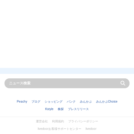
Peachy
ブログ
ショッピング
バンク
みんかぶ
みんかぶChoice
Kstyle
株探
プレスリリース
運営会社
利用規約
プライバシーポリシー
livedoorお客様サポートセンター
livedoor