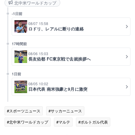
北中米ワールドカップ
-1日前
08/07 15:58
ロドリ、レアルに断りの連絡
17時間前
08/06 15:03
長友佑都 FC東京戦で去就挨拶へ
1日前
08/05 10:02
日本代表 南米強豪と9月に激突
#スポーツニュース
#サッカーニュース
#北中米ワールドカップ
#マルテ
#ポルトガル代表
#ロナウド
#メディア
#FIFA