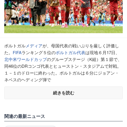
ポルトガル
メディア
が、母国代表の戦いぶりを厳しく評価し
た。
FIFA
ランキング５位の
ポルトガル代表
は現地６月17日、
北中米ワールドカップ
のグループステージ（K組）第１節で、
同46位のDRコンゴ代表とヒューストン・スタジアムで対戦。
１－１のドローに終わった。ポルトガルは６分にジョアン・
ネベスのヘディング弾で
続きを読む
関連の最新ニュース