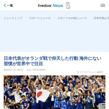
一覧
>
>
>
日本代表が
ニューストップ
スポーツニュース
スポーツその他ニュース
日本代表がオランダ戦で仰天した行動 海外にない
習慣が世界中で注目
2026年6月17日 4時13分
写真：THE ANSWER
by ライブドアニュース編集部