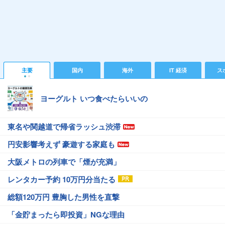
主要
国内
海外
IT 経済
ス
ヨーグルト いつ食べたらいいの
東名や関越道で帰省ラッシュ渋滞
円安影響考えず 豪遊する家庭も
大阪メトロの列車で「煙が充満」
レンタカー予約 10万円分当たる
総額120万円 豊胸した男性を直撃
「金貯まったら即投資」NGな理由