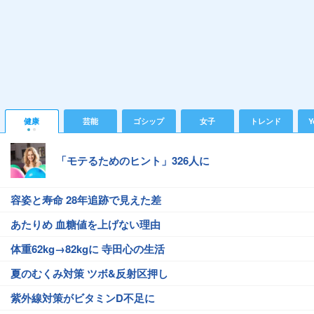
健康
芸能
ゴシップ
女子
トレンド
Y
「モテるためのヒント」326人に
容姿と寿命 28年追跡で見えた差
あたりめ 血糖値を上げない理由
体重62kg→82kgに 寺田心の生活
夏のむくみ対策 ツボ&反射区押し
紫外線対策がビタミンD不足に