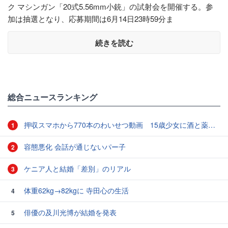
ク マシンガン「20式5.56mm小銃」の試射会を開催する。参
加は抽選となり、応募期間は6月14日23時59分ま
続きを読む
総合ニュースランキング
押収スマホから770本のわいせつ動画 15歳少女に酒と薬飲ませ性的暴行か 54歳男を再逮捕 「薬もありますよ」とSNSで誘い出し
1
容態悪化 会話が通じないパー子
2
ケニア人と結婚「差別」のリアル
3
体重62kg→82kgに 寺田心の生活
4
俳優の及川光博が結婚を発表
5