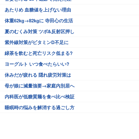
あたりめ 血糖値を上げない理由
体重62kg→82kgに 寺田心の生活
夏のむくみ対策 ツボ&反射区押し
紫外線対策がビタミンD不足に
緑茶を飲むと死亡リスク低まる?
ヨーグルト いつ食べたらいい?
休みだが疲れる 隠れ疲労対策は
母が娘に減量強要→家庭内別居へ
内科医が低糖質麺を食べ比べ検証
睡眠時の悩みを解消する過ごし方