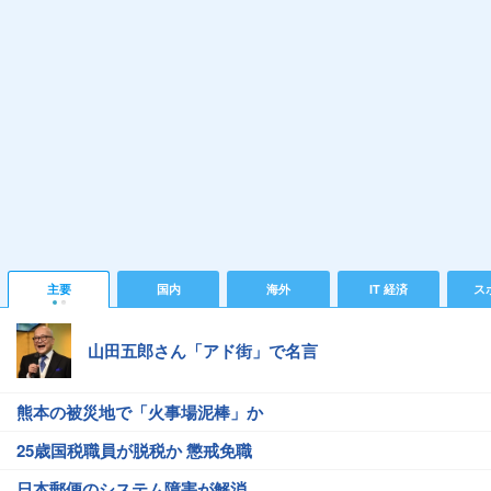
主要
国内
海外
IT 経済
ス
山田五郎さん「アド街」で名言
熊本の被災地で「火事場泥棒」か
25歳国税職員が脱税か 懲戒免職
日本郵便のシステム障害が解消