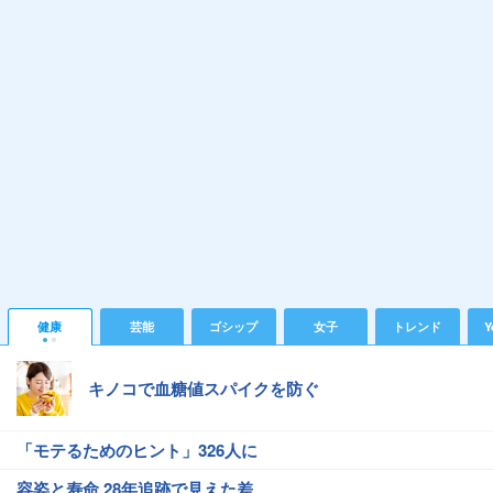
健康
芸能
ゴシップ
女子
トレンド
Y
キノコで血糖値スパイクを防ぐ
「モテるためのヒント」326人に
容姿と寿命 28年追跡で見えた差