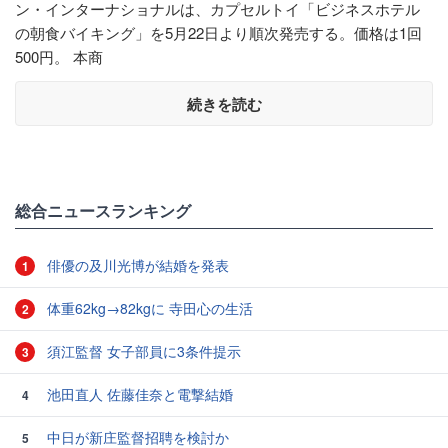
ン・インターナショナルは、カプセルトイ「ビジネスホテル
の朝食バイキング」を5月22日より順次発売する。価格は1回
500円。 本商
続きを読む
総合ニュースランキング
俳優の及川光博が結婚を発表
1
体重62kg→82kgに 寺田心の生活
2
須江監督 女子部員に3条件提示
3
池田直人 佐藤佳奈と電撃結婚
4
中日が新庄監督招聘を検討か
5