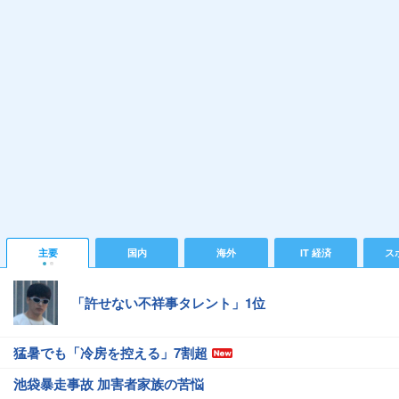
主要
国内
海外
IT 経済
ス
「許せない不祥事タレント」1位
猛暑でも「冷房を控える」7割超
池袋暴走事故 加害者家族の苦悩