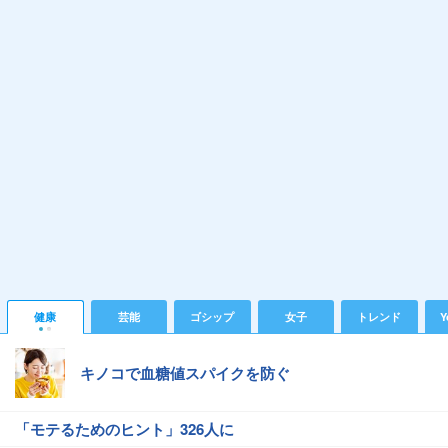
健康
芸能
ゴシップ
女子
トレンド
Y
キノコで血糖値スパイクを防ぐ
「モテるためのヒント」326人に