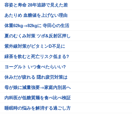
容姿と寿命 28年追跡で見えた差
あたりめ 血糖値を上げない理由
体重62kg→82kgに 寺田心の生活
夏のむくみ対策 ツボ&反射区押し
紫外線対策がビタミンD不足に
緑茶を飲むと死亡リスク低まる?
ヨーグルト いつ食べたらいい?
休みだが疲れる 隠れ疲労対策は
母が娘に減量強要→家庭内別居へ
内科医が低糖質麺を食べ比べ検証
睡眠時の悩みを解消する過ごし方