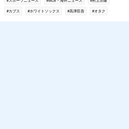
#スポーツニュース
#MLB・海外ニュース
#村上宗隆
#カブス
#ホワイトソックス
#高津臣吾
#オタク
#松井秀喜