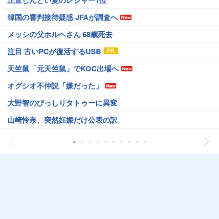
正直しんどい夏のレジャー1位
韓国の審判接待疑惑 JFAが調査へ
メッシの父ホルヘさん 68歳死去
注目 古いPCが復活するUSB
天竺鼠「元天竺鼠」でKOC出場へ
オグシオ不仲説「嫌だった」
大野智のびっしりタトゥーに異変
山崎怜奈、突然妊娠だけ公表の訳