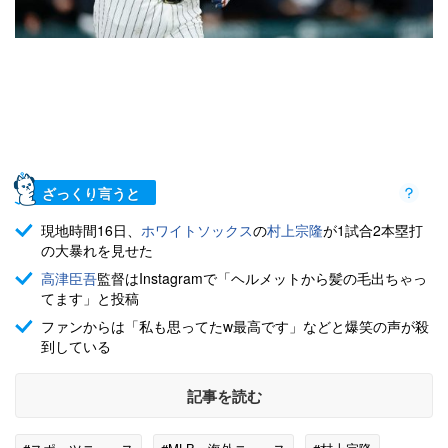
ざっくり言うと
現地時間16日、
ホワイトソックス
の
村上宗隆
が1試合2本塁打
の大暴れを見せた
高津臣吾
監督はInstagramで「ヘルメットから髪の毛出ちゃっ
てます」と投稿
ファンからは「私も思ってたw最高です」などと爆笑の声が殺
到している
記事を読む