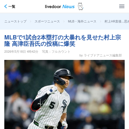
一覧
>
>
>
村上HR直後…思
ニューストップ
スポーツニュース
MLB・海外ニュース
MLBで1試合2本塁打の大暴れを見せた村上宗
隆 高津臣吾氏の投稿に爆笑
2026年5月18日 4時42分
写真：フルカウント
by ライブドアニュース編集部