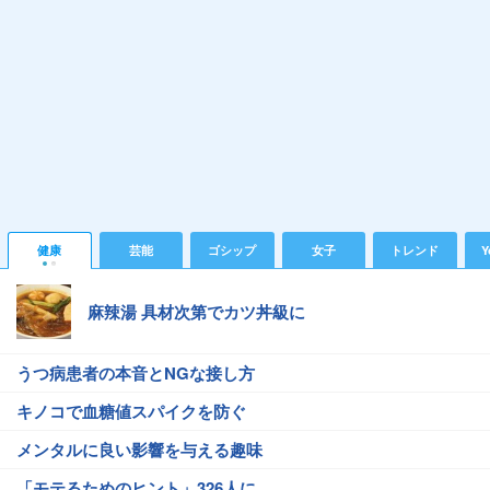
健康
芸能
ゴシップ
女子
トレンド
Y
麻辣湯 具材次第でカツ丼級に
うつ病患者の本音とNGな接し方
キノコで血糖値スパイクを防ぐ
メンタルに良い影響を与える趣味
「モテるためのヒント」326人に