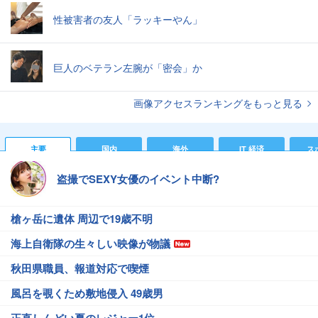
性被害者の友人「ラッキーやん」
巨人のベテラン左腕が「密会」か
画像アクセスランキングをもっと見る
主要
国内
海外
IT 経済
ス
盗撮でSEXY女優のイベント中断?
槍ヶ岳に遺体 周辺で19歳不明
海上自衛隊の生々しい映像が物議
秋田県職員、報道対応で喫煙
風呂を覗くため敷地侵入 49歳男