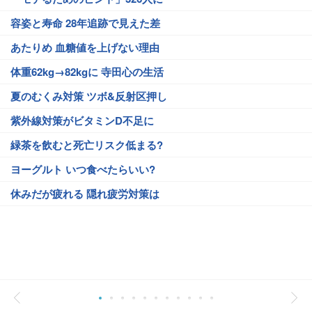
容姿と寿命 28年追跡で見えた差
あたりめ 血糖値を上げない理由
体重62kg→82kgに 寺田心の生活
夏のむくみ対策 ツボ&反射区押し
紫外線対策がビタミンD不足に
緑茶を飲むと死亡リスク低まる?
ヨーグルト いつ食べたらいい?
休みだが疲れる 隠れ疲労対策は