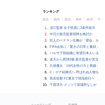
ランキング
総合
国内
政治
海外
経済
IT
1.
須江監督 女子部員に3条件提示
2.
中日が新庄監督招聘を検討か
3.
巨人のベテラン左腕が「密会」か
4.
FIFA会長に「驚きの日常と素顔」
5.
バルサ下部組織に有望日本人いる
6.
楽天から死球5個 新庄監督が苦言
7.
久保優太「10代女性の方と再婚」
8.
C・ロナ結婚式へ 呼ばれぬ人物も
9.
長友佑都 FC東京で現役続行へ
10.
千賀滉大 メッツで居場所なしか
ニューストップ
IT 経済