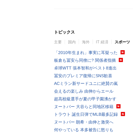
トピックス
主要
国内
海外
IT 経済
スポーツ
「2010年生まれ」事実に耳疑った
板倉も冨安ら同僚に? 関係者指摘
卓球WTT 張本智和がベスト8進出
冨安のプレミア復帰にSNS歓喜
ACミラン新サードユニに絶賛の嵐
会えるの楽しみ 由伸からエール
超高校級選手が夏の甲子園沸かす
ヌートバー 大谷らと同地区移籍
トラウト 誕生日弾でMLB最多記録
ヌートバー 朗希・由伸と激突へ
何やっている 本多被告に怒りも