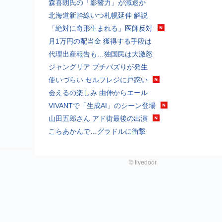
森喜朗氏の「影響力」が減退か
北海道新幹線いつ札幌延伸 解説
「絶対に奇形生まれる」医師反対
月1万円の配当金 獲得する手段は
代理出産報告も…独国民は大激怒
ジャングリア プチバズりが発生
使いづらい セルフレジに戸惑い
会えるの楽しみ 由伸からエール
VIVANTで「生成AI」のシーン登場
山田五郎さん アド街最後の出演
こらあかんで…グラドルに衝撃
©
livedoor