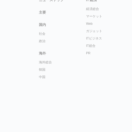
経済総合
主要
マーケット
Web
国内
ガジェット
社会
ITビジネス
政治
IT総合
海外
PR
海外総合
韓国
中国