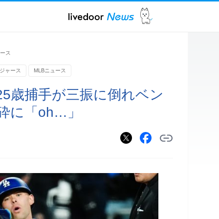
ュース
ジャース
MLBニュース
25歳捕手が三振に倒れベン
砕に「oh…」