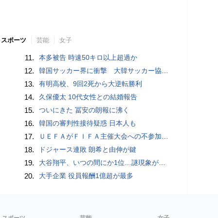
スポーツ
芸能
女子
11.
本多被告 時速50キロ以上超過か
12.
韓国サッカー界に衝撃 大韓サッカー協会に外国人審判への“性的接待”疑惑 韓国メディアが報道
13.
有明高校、9回2死から大逆転勝利
14.
久保優太 10代女性との結婚報告
15.
ついにきた 冨安の朗報に沸く
16.
韓国の審判性接待疑惑 日本人も
17.
ＵＥＦＡがＦＩＦＡ主催大会への不参加継続、会長への「全面支持」表明に反発…「状況は何も変わらない」
18.
ドジャース連敗 朗希と由伸が鍵
19.
大谷翔平、いつの間にか1位…謎現象が「おかしいですわ」 “囁き”消し去る「意味不明な男」
20.
大手企業 役員報酬1億超が最多
スポーツ
芸能
女子