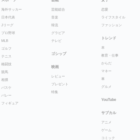
海外サッカー
芸能総合
恋愛
日本代表
音楽
ライフスタイル
Jリーグ
韓流
ファッション
プロ野球
グラビア
トレンド
MLB
テレビ
本
ゴルフ
ゴシップ
教育・仕事
テニス
からだ
格闘技
映画
マネー
競馬
レビュー
車
相撲
プレゼント
グルメ
バスケ
特集
バレー
YouTube
フィギュア
サブカル
アニメ
ゲーム
コミック