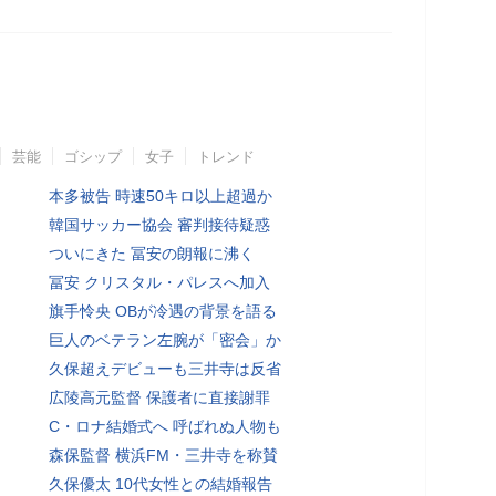
芸能
ゴシップ
女子
トレンド
本多被告 時速50キロ以上超過か
韓国サッカー協会 審判接待疑惑
ついにきた 冨安の朗報に沸く
冨安 クリスタル・パレスへ加入
旗手怜央 OBが冷遇の背景を語る
巨人のベテラン左腕が「密会」か
久保超えデビューも三井寺は反省
広陵高元監督 保護者に直接謝罪
C・ロナ結婚式へ 呼ばれぬ人物も
森保監督 横浜FM・三井寺を称賛
久保優太 10代女性との結婚報告