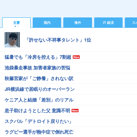
主要
国内
海外
IT 経済
ス
「許せない不祥事タレント」1位
猛暑でも「冷房を控える」7割超
池袋暴走事故 加害者家族の苦悩
秋篠宮家が「ご静養」されない訳
JR横浜線で居眠りのオーバーラン
ケニア人と結婚「差別」のリアル
息子助けようとした父 意識不明
スクバル「デトロイト戻りたい」
ラグビー選手が熱中症で倒れ死亡