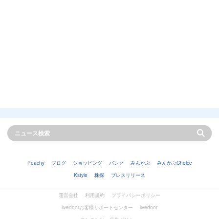
Peachy
ブログ
ショッピング
バンク
みんかぶ
みんかぶChoice
Kstyle
株探
プレスリリース
運営会社
利用規約
プライバシーポリシー
livedoorお客様サポートセンター
livedoor