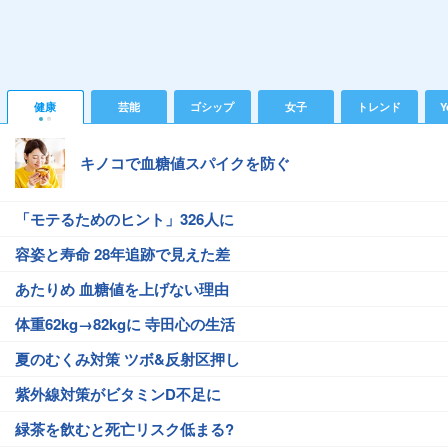
健康
芸能
ゴシップ
女子
トレンド
Y
キノコで血糖値スパイクを防ぐ
「モテるためのヒント」326人に
容姿と寿命 28年追跡で見えた差
あたりめ 血糖値を上げない理由
体重62kg→82kgに 寺田心の生活
夏のむくみ対策 ツボ&反射区押し
紫外線対策がビタミンD不足に
緑茶を飲むと死亡リスク低まる?