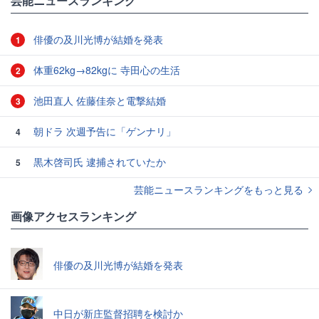
芸能ニュースランキング
俳優の及川光博が結婚を発表
1
体重62kg→82kgに 寺田心の生活
2
池田直人 佐藤佳奈と電撃結婚
3
朝ドラ 次週予告に「ゲンナリ」
4
黒木啓司氏 逮捕されていたか
5
芸能ニュースランキングをもっと見る
画像アクセスランキング
俳優の及川光博が結婚を発表
中日が新庄監督招聘を検討か