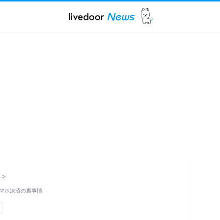
ス
>
マホ決済の裏事情