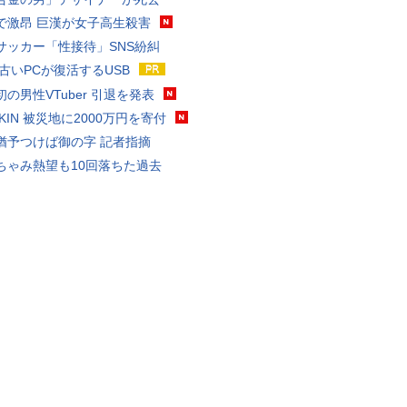
で激昂 巨漢が女子高生殺害
サッカー「性接待」SNS紛糾
 古いPCが復活するUSB
の男性VTuber 引退を発表
AKIN 被災地に2000万円を寄付
猶予つけば御の字 記者指摘
ちゃみ熱望も10回落ちた過去