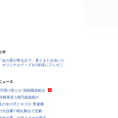
らせ
『あの星が降る丘で、君とまた出会いた
』オリジナルグッズを3名様にプレゼン
ニュース
5億円受け取りか 国税職員処分
代税務署員 1億円超脱税か
生の女の子にキスか 男逮捕
の大誤審? 晴れ舞台で悲劇
合金の男」デザイナーが死去