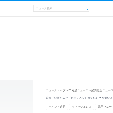
ニューストップ
IT 経済ニュース
経済総合ニュー
>
>
現金払い派の人が「負担」させられていた？お得なス
ポイント還元
キャッシュレス
電子マネー