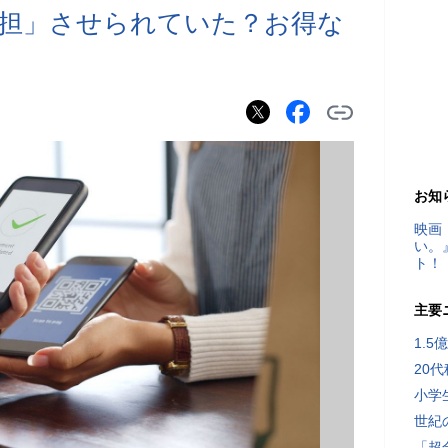
担」させられていた？お得な
お知
映画
い。
ト！
主要
1.
20
小学
世紀
「超