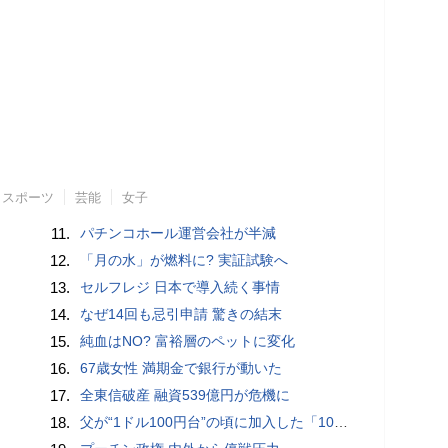
スポーツ
芸能
女子
11.
パチンコホール運営会社が半減
12.
「月の水」が燃料に? 実証試験へ
13.
セルフレジ 日本で導入続く事情
14.
なぜ14回も忌引申請 驚きの結末
15.
純血はNO? 富裕層のペットに変化
16.
67歳女性 満期金で銀行が動いた
17.
全東信破産 融資539億円が危機に
18.
父が“1ドル100円台”の頃に加入した「1000万円の外貨建て保険」が、円安で「評価額1610万円」に…“相続税額”はいくら増えますか？ 死後も税金が動くケースとは