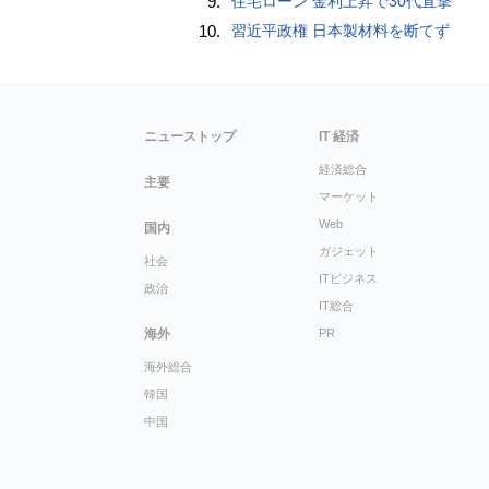
9.
住宅ローン 金利上昇で30代直撃
10.
習近平政権 日本製材料を断てず
ニューストップ
IT 経済
経済総合
主要
マーケット
Web
国内
ガジェット
社会
ITビジネス
政治
IT総合
海外
PR
海外総合
韓国
中国