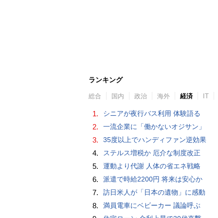
ランキング
総合
国内
政治
海外
経済
IT
1.
シニアが夜行バス利用 体験語る
2.
一流企業に「働かないオジサン」
3.
35度以上でハンディファン逆効果
4.
ステルス増税か 厄介な制度改正
5.
運動より代謝 人体の省エネ戦略
6.
派遣で時給2200円 将来は安心か
7.
訪日米人が「日本の遺物」に感動
8.
満員電車にベビーカー 議論呼ぶ