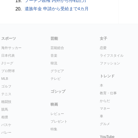
19.
プーチン政権 内外から停戦圧力
20.
遺族年金 申請から受給まで4カ月
スポーツ
芸能
女子
海外サッカー
芸能総合
恋愛
日本代表
音楽
ライフスタイル
Jリーグ
韓流
ファッション
プロ野球
グラビア
トレンド
MLB
テレビ
本
ゴルフ
ゴシップ
教育・仕事
テニス
からだ
格闘技
映画
マネー
競馬
レビュー
車
相撲
プレゼント
グルメ
バスケ
特集
バレー
YouTube