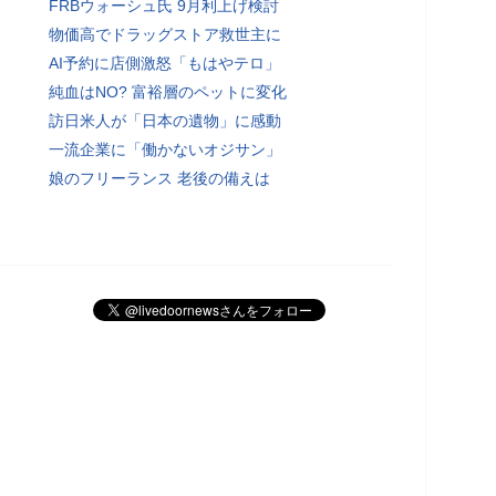
FRBウォーシュ氏 9月利上げ検討
物価高でドラッグストア救世主に
AI予約に店側激怒「もはやテロ」
純血はNO? 富裕層のペットに変化
訪日米人が「日本の遺物」に感動
一流企業に「働かないオジサン」
娘のフリーランス 老後の備えは