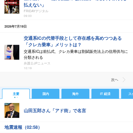
払えない」
FRIDAYデジタル
09:00
2026年7月19日
交通系ICの代替手段として存在感を高めつつある
「クレカ乗車」メリットは？
交通系ICは前払式、クレカ乗車は割賦販売法上の信用供与に
分類される
弁護士JPニュース
10:19
次ヘ
主要
国内
海外
IT 経済
ス
山田五郎さん「アド街」で名言
地震速報（02:58）