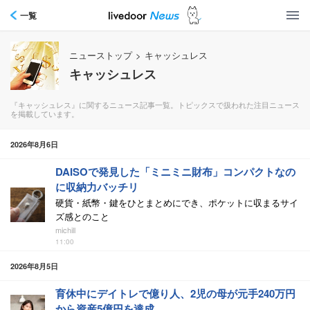
一覧
ニューストップ
>
キャッシュレス
キャッシュレス
『キャッシュレス』に関するニュース記事一覧。トピックスで扱われた注目ニュース
を掲載しています。
2026年8月6日
DAISOで発見した「ミニミニ財布」コンパクトなの
に収納力バッチリ
硬貨・紙幣・鍵をひとまとめにでき、ポケットに収まるサイ
ズ感とのこと
michill
11:00
2026年8月5日
育休中にデイトレで億り人、2児の母が元手240万円
から資産5億円を達成