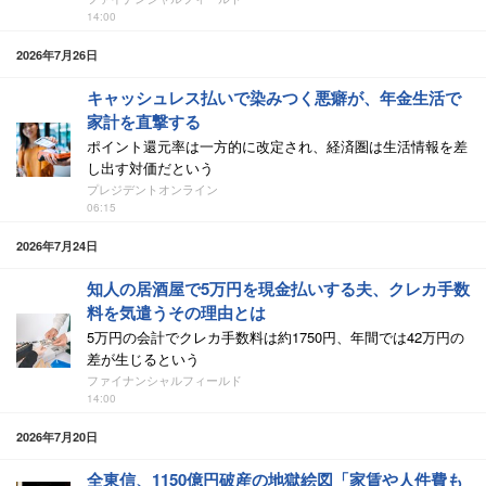
14:00
2026年7月26日
キャッシュレス払いで染みつく悪癖が、年金生活で
家計を直撃する
ポイント還元率は一方的に改定され、経済圏は生活情報を差
し出す対価だという
プレジデントオンライン
06:15
2026年7月24日
知人の居酒屋で5万円を現金払いする夫、クレカ手数
料を気遣うその理由とは
5万円の会計でクレカ手数料は約1750円、年間では42万円の
差が生じるという
ファイナンシャルフィールド
14:00
2026年7月20日
全東信、1150億円破産の地獄絵図「家賃や人件費も