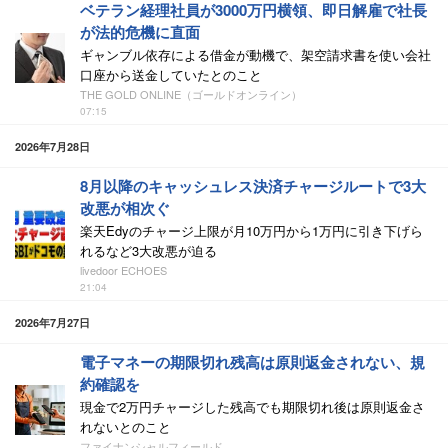
ベテラン経理社員が3000万円横領、即日解雇で社長
が法的危機に直面
ギャンブル依存による借金が動機で、架空請求書を使い会社
口座から送金していたとのこと
THE GOLD ONLINE（ゴールドオンライン）
07:15
2026年7月28日
8月以降のキャッシュレス決済チャージルートで3大
改悪が相次ぐ
楽天Edyのチャージ上限が月10万円から1万円に引き下げら
れるなど3大改悪が迫る
livedoor ECHOES
21:04
2026年7月27日
電子マネーの期限切れ残高は原則返金されない、規
約確認を
現金で2万円チャージした残高でも期限切れ後は原則返金さ
れないとのこと
ファイナンシャルフィールド