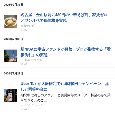
2026年7月31日
名古屋・金山駅前に480円の中華そば店、家賃ゼロ
とワンオペで低価格を実現
東海テレビ
17:07
2026年7月30日
新NISAに宇宙ファンドが解禁、プロが指摘する「看
板倒れ」の実態
FRIDAYデジタル
10:00
2026年7月29日
Uber Taxiが大阪限定で迎車料0円キャンペーン、流
しと同等料金に
期間中は流しのタクシーと実質同等のメーター料金のみで乗
車できるとのこと
オリコンニュース
17:08