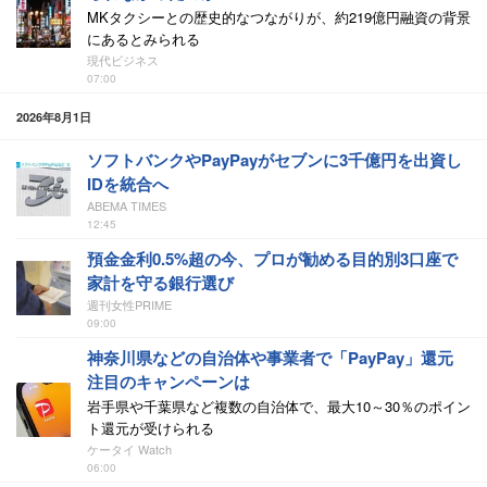
MKタクシーとの歴史的なつながりが、約219億円融資の背景
にあるとみられる
現代ビジネス
07:00
2026年8月1日
ソフトバンクやPayPayがセブンに3千億円を出資し
IDを統合へ
ABEMA TIMES
12:45
預金金利0.5%超の今、プロが勧める目的別3口座で
家計を守る銀行選び
週刊女性PRIME
09:00
神奈川県などの自治体や事業者で「PayPay」還元
注目のキャンペーンは
岩手県や千葉県など複数の自治体で、最大10～30％のポイン
ト還元が受けられる
ケータイ Watch
06:00