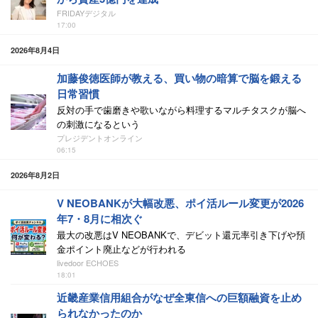
FRIDAYデジタル
17:00
2026年8月4日
加藤俊徳医師が教える、買い物の暗算で脳を鍛える
日常習慣
反対の手で歯磨きや歌いながら料理するマルチタスクが脳へ
の刺激になるという
プレジデントオンライン
06:15
2026年8月2日
V NEOBANKが大幅改悪、ポイ活ルール変更が2026
年7・8月に相次ぐ
最大の改悪はV NEOBANKで、デビット還元率引き下げや預
金ポイント廃止などが行われる
livedoor ECHOES
18:01
近畿産業信用組合がなぜ全東信への巨額融資を止め
られなかったのか