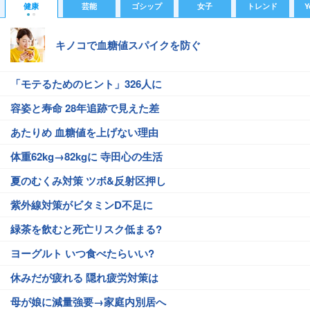
健康
芸能
ゴシップ
女子
トレンド
Y
キノコで血糖値スパイクを防ぐ
「モテるためのヒント」326人に
容姿と寿命 28年追跡で見えた差
あたりめ 血糖値を上げない理由
体重62kg→82kgに 寺田心の生活
夏のむくみ対策 ツボ&反射区押し
紫外線対策がビタミンD不足に
緑茶を飲むと死亡リスク低まる?
ヨーグルト いつ食べたらいい?
休みだが疲れる 隠れ疲労対策は
母が娘に減量強要→家庭内別居へ