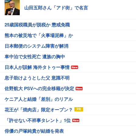
山田五郎さん「アド街」で名言
25歳国税職員が脱税か 懲戒免職
熊本の被災地で「火事場泥棒」か
日本郵便のシステム障害が解消
車中泊で女性死亡 遺族の胸中
日本人が誤解 海外タトゥー事情
息子助けようとした父 意識不明
佐野航大 PSVへの完全移籍が決定
ケニア人と結婚「差別」のリアル
花王が「焼肉店」限定オープン？
「許せない不祥事タレント」1位
俳優の戸塚純貴が結婚を発表