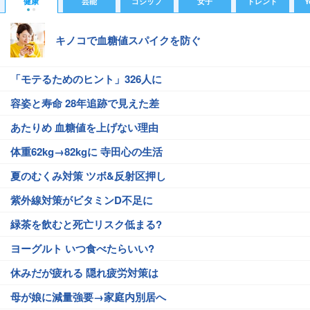
健康
芸能
ゴシップ
女子
トレンド
Y
キノコで血糖値スパイクを防ぐ
「モテるためのヒント」326人に
容姿と寿命 28年追跡で見えた差
あたりめ 血糖値を上げない理由
体重62kg→82kgに 寺田心の生活
夏のむくみ対策 ツボ&反射区押し
紫外線対策がビタミンD不足に
緑茶を飲むと死亡リスク低まる?
ヨーグルト いつ食べたらいい?
休みだが疲れる 隠れ疲労対策は
母が娘に減量強要→家庭内別居へ