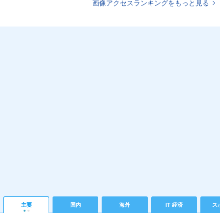
画像アクセスランキングをもっと見る
主要
国内
海外
IT 経済
ス