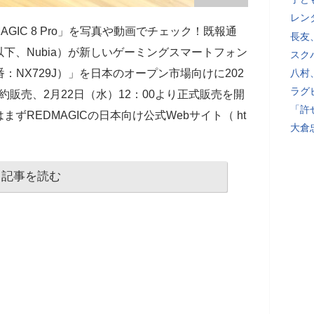
レン
AGIC 8 Pro」を写真や動画でチェック！既報通
長友
ogy（以下、Nubia）が新しいゲーミングスマートフォン
スク
（型番：NX729J）」を日本のオープン市場向けに202
八村
ラグ
予約販売、2月22日（水）12：00より正式販売を開
「許
ずREDMAGICの日本向け公式Webサイト（ ht
大倉
記事を読む