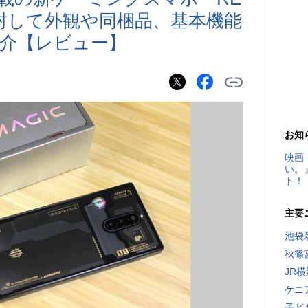
」を開封して外観や同梱品、基本機能
介【レビュー】
お知
映画
い。
ト！
主要
池袋
秋篠
JR
ケニ
子ど