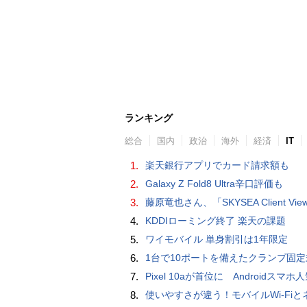
ランキング
総合
国内
政治
海外
経済
IT
1.
楽天銀行アプリでカード請求額も
2.
Galaxy Z Fold8 Ultra辛口評価も
3.
藤原竜也さん、「SKYSEA Client View」新CMで「AI労務改善」をアピール 働き方をAIが分析したら「すぐに休んで」と
4.
KDDIローミング終了 楽天の課題
5.
ワイモバイル 単身割引は1年限定
6.
1台で10ポートを備えたクランプ固定式電源タップ「Anker Nano Power Strip (10-in-1, 70W, クランプ式)」
7.
Pixel 10aが首位に Androidスマホ人気ランキングTOP10 2026/
8.
使いやすさが違う！モバイルWi-FiとネットHDD【PC-DIY 