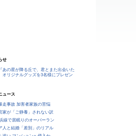
らせ
『あの星が降る丘で、君とまた出会いた
』オリジナルグッズを3名様にプレゼン
ニュース
暴走事故 加害者家族の苦悩
宮家が「ご静養」されない訳
横浜線で居眠りのオーバーラン
ア人と結婚「差別」のリアル
も追い マンションへ侵入か