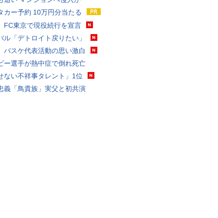
タカー予約 10万円分当たる
、FC東京で現役続行を宣言
バル「デトロイト戻りたい」
、バスケ代表活動の思い激白
ビー選手が熱中症で倒れ死亡
せない不祥事タレント」1位
忠義「鳥貴族」実父と初共演