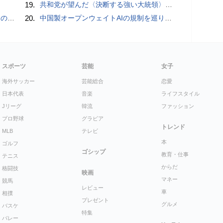
19.
共和党が望んだ〈決断する強い大統領〉が統治するアメリカの到来──「アメリカン・ドッペルゲンガー」by 池田純一#14
間いらず
20.
中国製オープンウェイトAIの規制を巡り、シリコンバレーで意見が二分
スポーツ
芸能
女子
海外サッカー
芸能総合
恋愛
日本代表
音楽
ライフスタイル
Jリーグ
韓流
ファッション
プロ野球
グラビア
トレンド
MLB
テレビ
本
ゴルフ
ゴシップ
教育・仕事
テニス
からだ
格闘技
映画
マネー
競馬
レビュー
車
相撲
プレゼント
グルメ
バスケ
特集
バレー