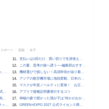
スポーツ
芸能
女子
11.
支払いは1回だけ、買い切りで生涯使えるプランがあるオンラインストレージ4選
12.
この夏、思考の旅へ誘う──編集部おすすめの7冊：WIRED BOOK GUIDE
言われる？
13.
機材選びで損しない！高須幹弥が辿り着いた「大当り」の神マイクとは
14.
アジアの航空機市場に地殻変動、日本のサプライヤーに影響も
15.
マスクが年賀ノベルティに変身！ お正月特別パッケージの注文受付開始
レビュー
16.
アプリで接種証明書発行するコツ
8/8
17.
神秘の森で授かった我が子は“何かがおかしい”『ナイトボーン -夜哭-』本編映像解禁 母の絶叫顔うちわが全国の劇場に［ホラー通信］
秋の陣】
18.
GREEN×EXPO 2027 公式ライセンス商品！初の「トゥンクトゥンク」公式LINEスタンプ、販売開始