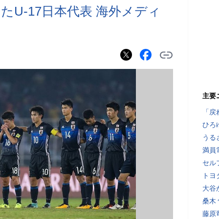
U-17日本代表 海外メディ
主要
「戻
ひろ
うる
満員
セル
トヨ
大谷
桑木
藤原