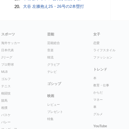
20.
大谷 左膝抱え25・26号の2本塁打
スポーツ
芸能
女子
海外サッカー
芸能総合
恋愛
日本代表
音楽
ライフスタイル
Jリーグ
韓流
ファッション
プロ野球
グラビア
トレンド
MLB
テレビ
本
ゴルフ
ゴシップ
教育・仕事
テニス
からだ
格闘技
映画
マネー
競馬
レビュー
車
相撲
プレゼント
グルメ
バスケ
特集
バレー
YouTube