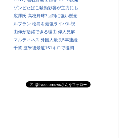
ゾンビたばこ騒動影響が主力にも
広澤氏 高校野球7回制に強い懸念
ルブラン 松島を最強ライバル視
由伸が活躍できる理由 偉人見解
マルティネス 外国人最長5年連続
千賀 渡米後最速161キロで復調