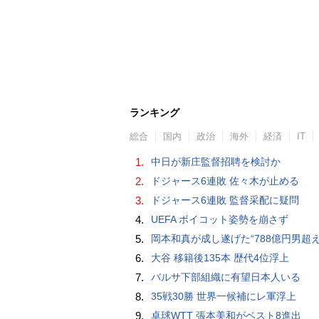
ランキング
総合
国内
政治
海外
経済
IT
1.
中日が新庄監督招聘を検討か
2.
ドジャース6連敗 佐々木が止める
3.
ドジャース6連敗 監督采配に疑問
4.
UEFA ボイコット姿勢を崩さず
5.
岡本和真が成し遂げた“788億円男超え” いつのまにか「3位」…見据える球団
6.
大谷 移籍後135本 歴代4位浮上
7.
バルサ下部組織に有望日本人いる
8.
35戦30勝 世界一候補にレ軍浮上
9.
卓球WTT 張本美和がベスト8進出