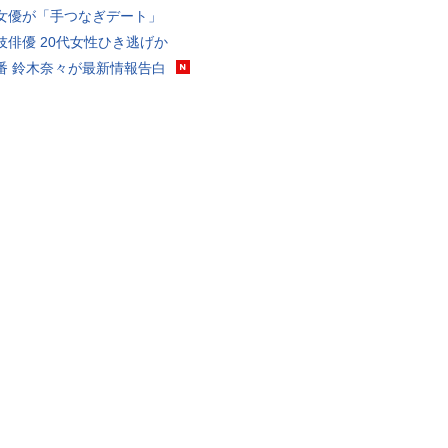
女優が「手つなぎデート」
伎俳優 20代女性ひき逃げか
番 鈴木奈々が最新情報告白