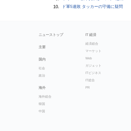
10.
ド軍5連敗 タッカーの守備に疑問
ニューストップ
IT 経済
経済総合
主要
マーケット
Web
国内
ガジェット
社会
ITビジネス
政治
IT総合
海外
PR
海外総合
韓国
中国