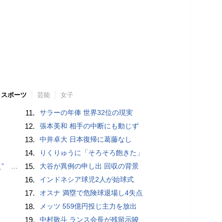
スポーツ
芸能
女子
11.
サラーの年俸 世界32位の現実
12.
張本美和 相手の中断にも動じず
13.
中井卓大 日本復帰に葛藤なし
14.
りくりゅうに「そろそろ飽きた」
記録更新
15.
大谷が異例の申し出 回収の背景
16.
インドネシア球児2人が始球式
17.
オスナ 満塁で危険球退場し4失点
18.
メッツ 559億円投じ主力を放出
19.
中村敬斗 ランス会長が残留示唆