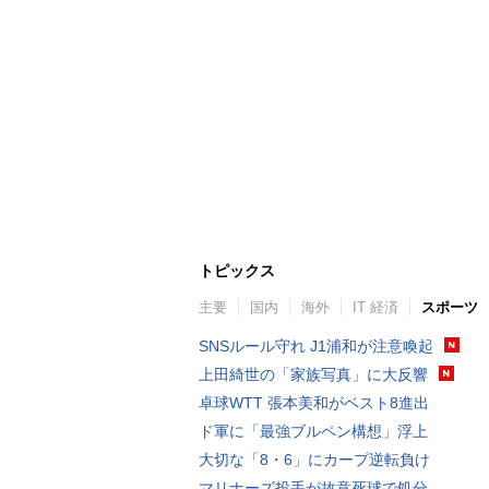
トピックス
主要
国内
海外
IT 経済
スポーツ
SNSルール守れ J1浦和が注意喚起
上田綺世の「家族写真」に大反響
卓球WTT 張本美和がベスト8進出
ド軍に「最強ブルペン構想」浮上
大切な「8・6」にカープ逆転負け
マリナーズ投手が故意死球で処分