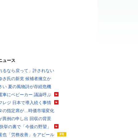
ニュース
れるなら戻って」許されない
ゆき氏の新党 候補者擁立か
さい 夏の風物詩が存続危機
電車にベビーカー 議論呼ぶ
フレジ 日本で導入続く事情
タの指定席が…時価市場変化
が異例の申し出 回収の背景
 快挙の裏で「今後の野望」
竜也「労務改善」をアピール