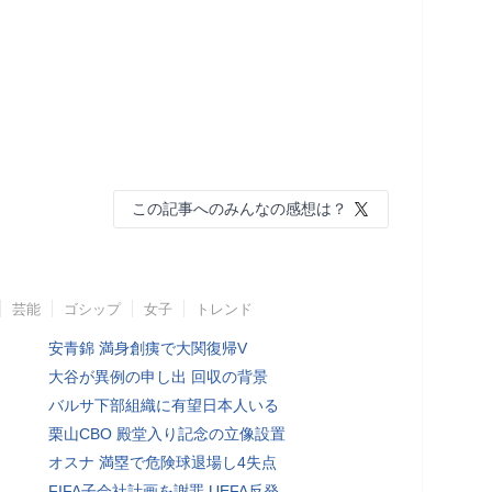
この記事へのみんなの感想は？
芸能
ゴシップ
女子
トレンド
安青錦 満身創痍で大関復帰V
大谷が異例の申し出 回収の背景
バルサ下部組織に有望日本人いる
栗山CBO 殿堂入り記念の立像設置
オスナ 満塁で危険球退場し4失点
FIFA子会社計画を謝罪 UEFA反発