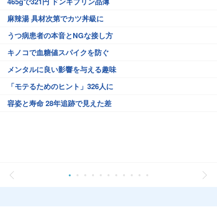
465gで321円 ドンキプリン品薄
麻辣湯 具材次第でカツ丼級に
うつ病患者の本音とNGな接し方
キノコで血糖値スパイクを防ぐ
メンタルに良い影響を与える趣味
「モテるためのヒント」326人に
容姿と寿命 28年追跡で見えた差