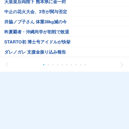
天皇皇后両陛下 熊本県に金一封
中止の花火大会、3市が関与否定
井脇ノブ子さん 体重38kg減の今
昨夏覇者・沖縄尚学が初戦で敗退
STARTO初 博士号アイドルが快挙
ダレノガレ 支援金振り込み報告