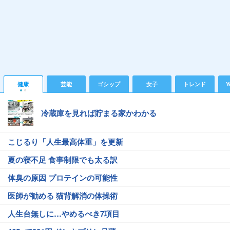
健康
芸能
ゴシップ
女子
トレンド
Y
冷蔵庫を見れば貯まる家かわかる
こじるり「人生最高体重」を更新
夏の寝不足 食事制限でも太る訳
体臭の原因 プロテインの可能性
医師が勧める 猫背解消の体操術
人生台無しに…やめるべき7項目