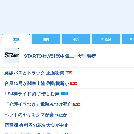
主要
国内
海外
IT 経済
ス
STARTO社が誹謗中傷ユーザー特定
路線バスとトラック 正面衝突
台風15号が関東上陸 列島横断か
USJ神ライド 終了惜しむ声
「介護イラつき」母踏みつけ死亡
ペットのヤギをクマが食べたか
琵琶湖 有料券の花火大会が中止