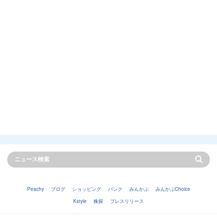
Peachy
ブログ
ショッピング
バンク
みんかぶ
みんかぶChoice
Kstyle
株探
プレスリリース