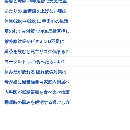
容姿と寿命 28年追跡で見えた差
あたりめ 血糖値を上げない理由
体重62kg→82kgに 寺田心の生活
夏のむくみ対策 ツボ&反射区押し
紫外線対策がビタミンD不足に
緑茶を飲むと死亡リスク低まる?
ヨーグルト いつ食べたらいい?
休みだが疲れる 隠れ疲労対策は
母が娘に減量強要→家庭内別居へ
内科医が低糖質麺を食べ比べ検証
睡眠時の悩みを解消する過ごし方