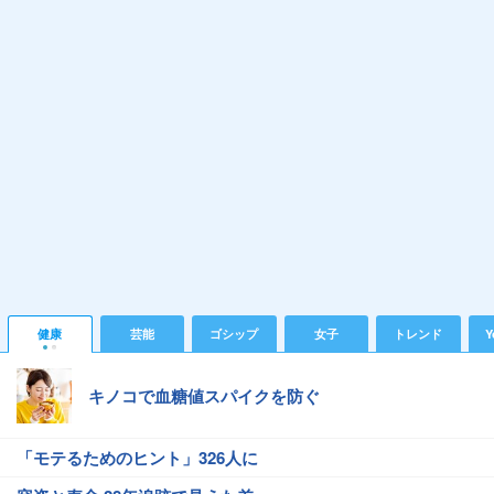
健康
芸能
ゴシップ
女子
トレンド
Y
キノコで血糖値スパイクを防ぐ
「モテるためのヒント」326人に