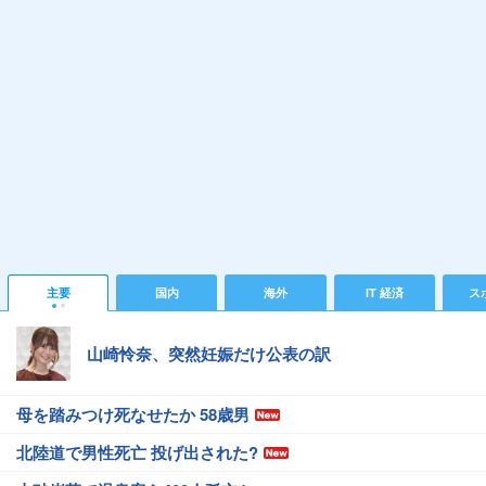
主要
国内
海外
IT 経済
ス
山崎怜奈、突然妊娠だけ公表の訳
母を踏みつけ死なせたか 58歳男
北陸道で男性死亡 投げ出された?