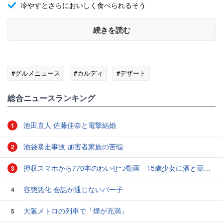
冷やすとさらにおいしく食べられるそう
続きを読む
#グルメニュース
#カルディ
#デザート
総合ニュースランキング
池田直人 佐藤佳奈と電撃結婚
1
池袋暴走事故 加害者家族の苦悩
2
押収スマホから770本のわいせつ動画 15歳少女に酒と薬飲ませ性的暴行か 54歳男を再逮捕 「薬もありますよ」とSNSで誘い出し
3
容態悪化 会話が通じないパー子
4
大阪メトロの列車で「煙が充満」
5