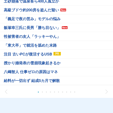
土砂崩落で温泉客ら400人孤立か
高級ブドウ約200房を盗んだ疑い
「義足で夜の営み」モデルの悩み
飯塚幸三氏に長男「勝ち目ない」
性被害者の友人「ラッキーやん」
「東大卒」で就活を舐めた末路
注目 古いPCが復活するUSB
授かり婚発表の雪崩現象起きるか
八嶋智人 仕事ゼロの原因はマネ
給料が一切出ず 結成5カ月で解散