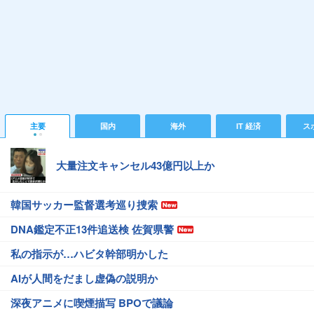
主要
国内
海外
IT 経済
ス
大量注文キャンセル43億円以上か
韓国サッカー監督選考巡り捜索
DNA鑑定不正13件追送検 佐賀県警
私の指示が…ハビタ幹部明かした
AIが人間をだまし虚偽の説明か
深夜アニメに喫煙描写 BPOで議論