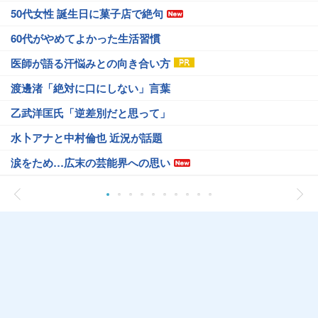
50代女性 誕生日に菓子店で絶句
60代がやめてよかった生活習慣
医師が語る汗悩みとの向き合い方
渡邊渚「絶対に口にしない」言葉
乙武洋匡氏「逆差別だと思って」
水卜アナと中村倫也 近況が話題
涙をため…広末の芸能界への思い