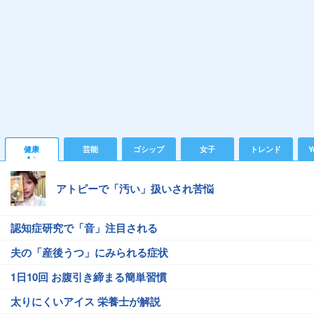
健康
芸能
ゴシップ
女子
トレンド
Y
アトピーで「汚い」扱いされ苦悩
認知症研究で「音」注目される
夫の「産後うつ」にみられる症状
1日10回 お腹引き締まる簡単習慣
太りにくいアイス 栄養士が解説