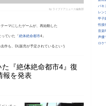
パキ
by ライブドアニュース編集部
レン
甲子
性接
をテーマにしたゲームが、再始動した
音楽
なっていた「
絶体絶命都市
4」
声優
ロケ
去作も、DL販売が予定されているという
いた『絶体絶命都市4』復
新情報を発表