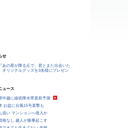
らせ
『あの星が降る丘で、君とまた出会いた
』オリジナルグッズを3名様にプレゼン
ニュース
県中越に線状降水帯直前予測
本 お盆に台風15号直撃も
も追い マンションへ侵入か
資格なし 越人が惨事起こす
線できても生きてない 辛辣