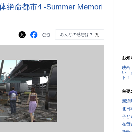
都市4 -Summer Memori
みんなの感想は？
お知
映画
い。
ト！
主要
新潟
北日
子ど
在留
新幹