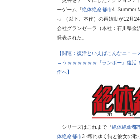
災害をテーマにしたアクションア
ーゲーム『
絶体絶命都市
4 -Summer 
-』（以下、本作）の再始動が12月2
会社グランゼーラ（本社：石川県金
発表された。
【関連：復活といえばこんなニュー
→うぉぉぉぉぉぉ『ランボー』復活
作へ】
シリーズはこれまで『
絶体絶命都
体絶命都市
3 -壊れゆく街と彼女の