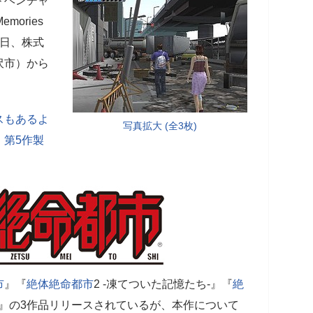
ドベンチャ
Memories
4日、株式
沢市）から
スもあるよ
写真拡大 (全3枚)
！第5作製
市
』『
絶体絶命都市
2 -凍てついた記憶たち-』『
絶
歌-』の3作品リリースされているが、本作について