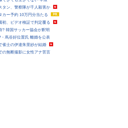
スタン、警察隊が千人殺害か
タカー予約 10万円分当たる
園初、ビデオ検証で判定覆る
待? 韓国サッカー協会が釈明
P・蔦谷好位置氏 離婚を公表
で雀士の伊達朱里紗が結婚
での無断撮影に女性アナ苦言