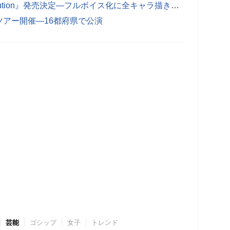
PSVita『英雄伝説 空の軌跡 FC Evolution』発売決定―フルボイス化に全キャラ描き下ろし
アー開催―16都府県で公演
芸能
ゴシップ
女子
トレンド