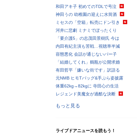
和田アキ子 初めてのTDLで号泣
神田うの 幼稚園の迎えに水筒酒
ミセスの「空箱」転売にドン引き
河井に悲劇 ミナミでぼったくり
「要介護5」の志茂田景樹氏 今は
内田有紀主演も苦戦…視聴率半減
容態悪化 会話が通じないパー子
「結婚してくれ」鶴瓶が公開求婚
有田哲平「嫌いな街です」訳語る
元NMB ヒモTバッグ&手ぶら姿披露
体重62kg→82kgに 寺田心の生活
レジェンド美魔女が過酷な決断
もっと見る
ライブドアニュースを読もう！