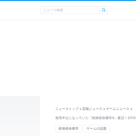
ニューストップ
芸能ニュース
ゲームニュース
>
>
>
発売中止になっていた『絶体絶命都市4』復活！201
絶体絶命都市
ゲームの話題