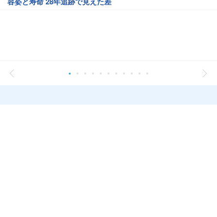
容姿と寿命 28年追跡で見えた差