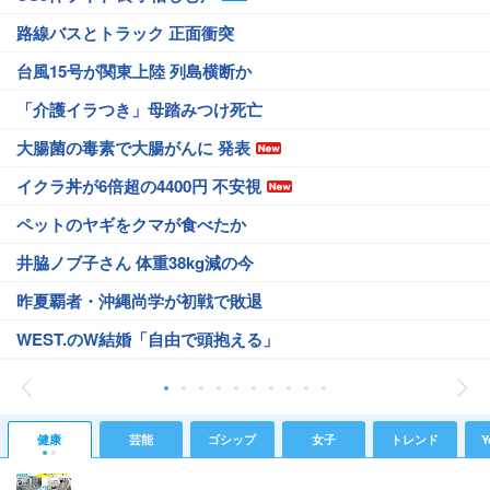
路線バスとトラック 正面衝突
台風15号が関東上陸 列島横断か
「介護イラつき」母踏みつけ死亡
大腸菌の毒素で大腸がんに 発表
イクラ丼が6倍超の4400円 不安視
ペットのヤギをクマが食べたか
井脇ノブ子さん 体重38kg減の今
昨夏覇者・沖縄尚学が初戦で敗退
WEST.のW結婚「自由で頭抱える」
健康
芸能
ゴシップ
女子
トレンド
Y