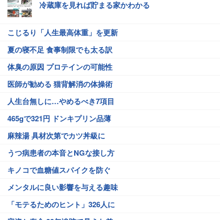
冷蔵庫を見れば貯まる家かわかる
こじるり「人生最高体重」を更新
夏の寝不足 食事制限でも太る訳
体臭の原因 プロテインの可能性
医師が勧める 猫背解消の体操術
人生台無しに…やめるべき7項目
465gで321円 ドンキプリン品薄
麻辣湯 具材次第でカツ丼級に
うつ病患者の本音とNGな接し方
キノコで血糖値スパイクを防ぐ
メンタルに良い影響を与える趣味
「モテるためのヒント」326人に