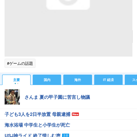
発売中止になっていた『絶体絶命都市4』復活！2015年秋に新情報を発表
記事へ戻る
#芸能ニュース
#ゲームニュース
#絶体絶命都市
#ゲームの話題
主要
国内
海外
IT 経済
ス
さんま 夏の甲子園に苦言し物議
子ども3人を2日半放置 母親逮捕
海水浴場 中学生と小学生が死亡
USJ神ライド 終了惜しむ声